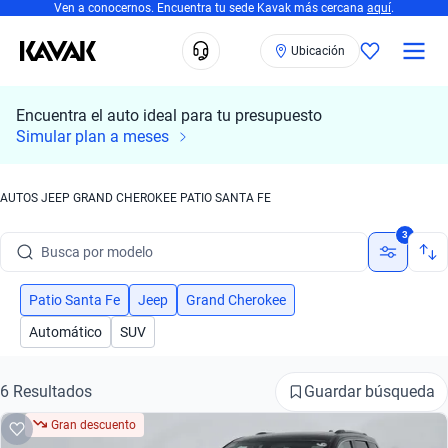
Ven a conocernos. Encuentra tu sede Kavak más cercana
aquí
.
Ubicación
Encuentra el auto ideal para tu presupuesto
Simular plan a meses
AUTOS JEEP GRAND CHEROKEE PATIO SANTA FE
Busca por marca
3
Busca por modelo
Busca por versión
Patio Santa Fe
Jeep
Grand Cherokee
Automático
SUV
Busca por año
Busca por marca
Guardar búsqueda
6 Resultados
Gran descuento
Busca por modelo