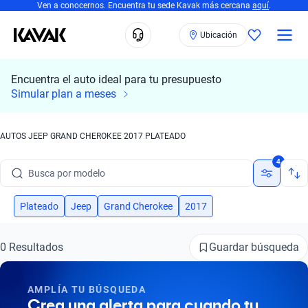
Ven a conocernos. Encuentra tu sede Kavak más cercana
aquí
.
Ubicación
Encuentra el auto ideal para tu presupuesto
Simular plan a meses
AUTOS JEEP GRAND CHEROKEE 2017 PLATEADO
Busca por marca
4
Busca por modelo
Busca por versión
Plateado
Jeep
Grand Cherokee
2017
Busca por año
Guardar búsqueda
0 Resultados
Busca por marca
AMPLÍA TU BÚSQUEDA
Busca por modelo
Crea una alerta para cuando tu