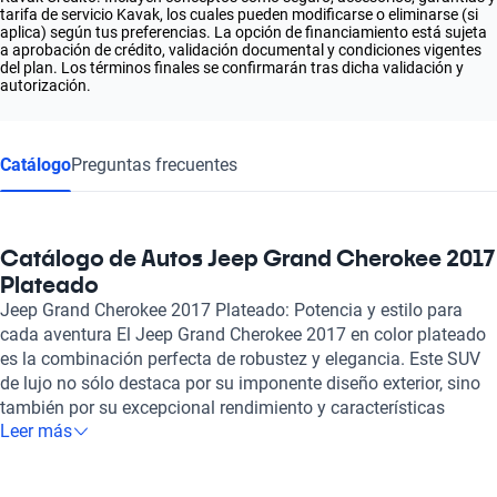
tarifa de servicio Kavak, los cuales pueden modificarse o eliminarse (si
aplica) según tus preferencias. La opción de financiamiento está sujeta
a aprobación de crédito, validación documental y condiciones vigentes
del plan. Los términos finales se confirmarán tras dicha validación y
autorización.
Catálogo
Preguntas frecuentes
Catálogo de Autos Jeep Grand Cherokee 2017
Plateado
Jeep Grand Cherokee 2017 Plateado: Potencia y estilo para
cada aventura El Jeep Grand Cherokee 2017 en color plateado
es la combinación perfecta de robustez y elegancia. Este SUV
de lujo no sólo destaca por su imponente diseño exterior, sino
también por su excepcional rendimiento y características
Leer más
innovadoras que aseguran una experiencia de conducción
superior. Con un motor que varía entre 3.6 y 6.4 litros, cuenta
con una potencia que va desde los 290 hasta los 470 caballos