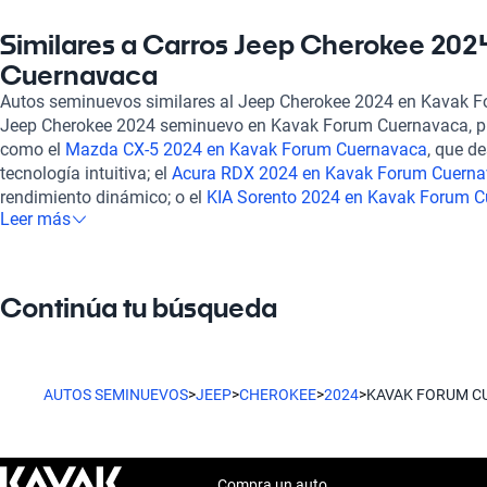
una experiencia de conducción excepcional. Con características
sistemas de seguridad de última generación, este SUV se adapt
Similares a Carros Jeep Cherokee 202
conductor, asegurando confort y seguridad en cada viaje. En K
Cuernavaca
opciones de financiamiento flexibles y planes de garantía que s
Autos seminuevos similares al Jeep Cherokee 2024 en Kavak 
experiencia de compra es completamente en línea, lo que te permi
Jeep Cherokee 2024 seminuevo en Kavak Forum Cuernavaca, p
desde la comodidad de tu hogar. Además, ofrecemos soporte po
como el
Mazda CX-5 2024 en Kavak Forum Cuernavaca
, que d
contratar una garantía extendida, lo que significa que tendrás l
tecnología intuitiva; el
Acura RDX 2024 en Kavak Forum Cuern
Jeep Cherokee estará respaldado en todo momento. Descubre e
rendimiento dinámico; o el
KIA Sorento 2024 en Kavak Forum 
del Jeep Cherokee 2024 en Cuernavaca y disfruta de la libertad 
Leer más
amplio espacio y características de seguridad avanzadas. Esta
emblemático vehículo tiene para ofrecer.
buscan ofrecer un equilibrio perfecto entre confort, rendimiento
una gama de posibilidades interesante para tu elección de vehí
Continúa tu búsqueda
AUTOS SEMINUEVOS
>
JEEP
>
CHEROKEE
>
2024
>
KAVAK FORUM C
Compra un auto