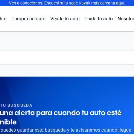
Ven a conocernos. Encuentra tu sede Kavak más cercana
aquí
.
dito
Compra un auto
Vende tu auto
Cuida tu auto
Nosotr
 TU BÚSQUEDA
una alerta para cuando tu auto esté
nible
puedes guardar esta búsqueda y te avisaremos cuando llegue