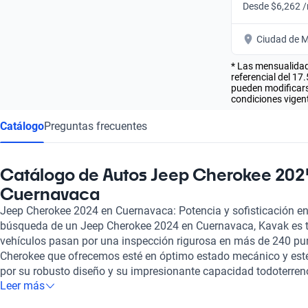
Desde $6,262 
Ciudad de M
* Las mensualidad
referencial del 17
pueden modificarse
condiciones vigent
Catálogo
Preguntas frecuentes
Catálogo de Autos Jeep Cherokee 202
Cuernavaca
Jeep Cherokee 2024 en Cuernavaca: Potencia y sofisticación en
búsqueda de un Jeep Cherokee 2024 en Cuernavaca, Kavak es t
vehículos pasan por una inspección rigurosa en más de 240 pu
Cherokee que ofrecemos esté en óptimo estado mecánico y esté
por su robusto diseño y su impresionante capacidad todoterreno
Leer más
compañero ideal para quienes desean explorar tanto la ciudad
El Jeep Cherokee 2024 no solo ofrece potencia, sino también t