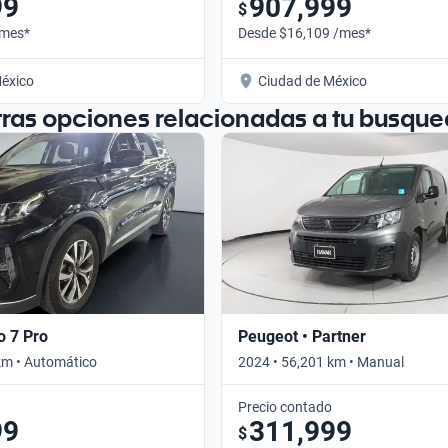
99
907,999
$
/mes*
Desde $16,109 /mes*
éxico
Ciudad de México
tras opciones relacionadas a tu busque
o 7 Pro
Peugeot • Partner
km • Automático
2024 • 56,201 km • Manual
Precio contado
99
311,999
$