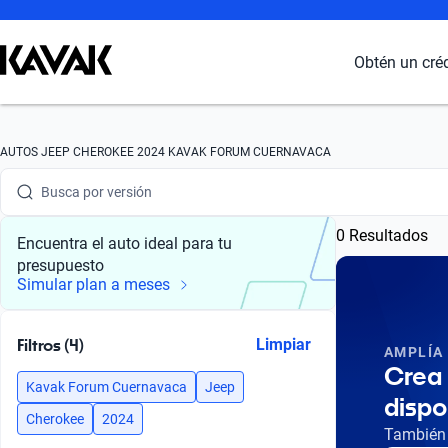
Busca por marca
Obtén un cré
Busca por modelo
Busca por versión
AUTOS JEEP CHEROKEE 2024 KAVAK FORUM CUERNAVACA
Busca por año
0 Resultados
Busca por marca
Encuentra el auto ideal para tu
presupuesto
Busca por modelo
Simular plan a meses
Busca por versión
Filtros (4)
Limpiar
AMPLÍA
Busca por año
Crea 
Kavak Forum Cuernavaca
Jeep
dispo
Cherokee
2024
También 