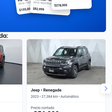
2016 • 18,500 km
2010 • 90,878 km
$278,005
$155,000
$82,999
da:
Jeep • Renegade
2023 • 27,384 km • Automático
Precio contado