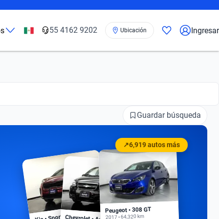
55 4162 9202
os
Ingresar
Ubicación
Guardar búsqueda
↗
6,919 autos más
Peugeot • 308 GT
Kia • Sportage EX
2017 • 64,320 km
Chevrolet • Aveo