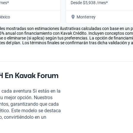
/mes*
Desde $5,938 /mes*
éxico
Monterrey
es mostradas son estimaciones ilustrativas calculadas con base en un pla
.5% anual con financiamiento con Kavak Crédito. Incluyen conceptos como 
 o eliminarse (si aplica) según tus preferencias. La opción de financiam
es del plan. Los términos finales se confirmarán tras dicha validación y 
4 En Kavak Forum
 cada aventura Si estás en la
u mejor opción. Nuestros
ntos, garantizando que cada
tico. Este modelo se destaca
, convirtiéndolo en un
 como terrenos más desafiantes.
ecnología avanzada que brinda