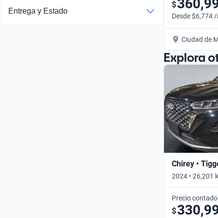
360,9
$
Entrega y Estado
Desde $6,774 
Ciudad de M
Explora o
Chirey • Tigg
2024 • 26,201 
Precio contado
330,9
$