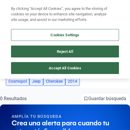
By clicking “Accept All Cookies”, you agree to the storing of
Ubicación
cookies on your device to enhance site navigation, analyze
site usage, and assist in our marketing efforts.
Encuentra el auto ideal para tu presupuesto
Simular plan a meses
Busca por marca
Cookies Settings
Busca por modelo
Reject All
AUTOS JEEP CHEROKEE 2014 COSMOPOL
Busca por versión
4
Accept All Cookies
Busca por año
Cosmopol
Jeep
Cherokee
2014
Busca por marca
Guardar búsqueda
0 Resultados
Busca por modelo
Busca por versión
AMPLÍA TU BÚSQUEDA
Crea una alerta para cuando tu
Busca por año