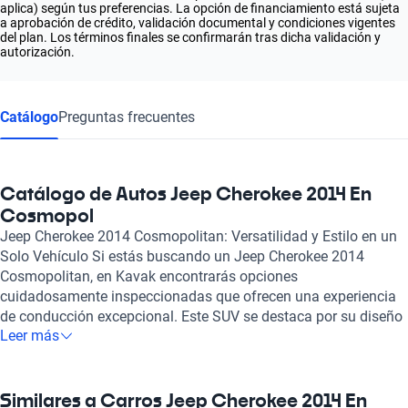
aplica) según tus preferencias. La opción de financiamiento está sujeta
a aprobación de crédito, validación documental y condiciones vigentes
del plan. Los términos finales se confirmarán tras dicha validación y
autorización.
Catálogo
Preguntas frecuentes
Catálogo de Autos Jeep Cherokee 2014 En
Cosmopol
Jeep Cherokee 2014 Cosmopolitan: Versatilidad y Estilo en un
Solo Vehículo Si estás buscando un Jeep Cherokee 2014
Cosmopolitan, en Kavak encontrarás opciones
cuidadosamente inspeccionadas que ofrecen una experiencia
de conducción excepcional. Este SUV se destaca por su diseño
Leer más
robusto y elegante, ideal tanto para la ciudad como para la
aventura. Con un motor que varía entre 2.4 y 3.2 litros, ofrece
una potencia de hasta 271 caballos, brindando un rendimiento
dinámico sin sacrificar la eficiencia de combustible. El Jeep
Similares a Carros Jeep Cherokee 2014 En