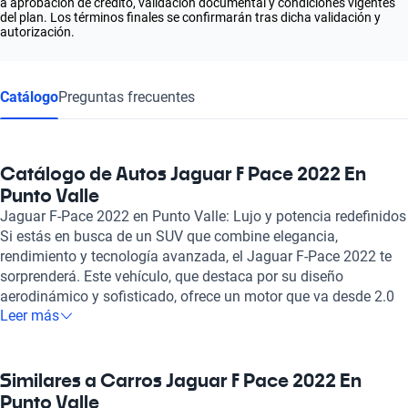
a aprobación de crédito, validación documental y condiciones vigentes
del plan. Los términos finales se confirmarán tras dicha validación y
autorización.
Catálogo
Preguntas frecuentes
Catálogo de Autos Jaguar F Pace 2022 En
Punto Valle
Jaguar F-Pace 2022 en Punto Valle: Lujo y potencia redefinidos
Si estás en busca de un SUV que combine elegancia,
rendimiento y tecnología avanzada, el Jaguar F-Pace 2022 te
sorprenderá. Este vehículo, que destaca por su diseño
aerodinámico y sofisticado, ofrece un motor que va desde 2.0
Leer más
hasta 5.0 litros, alcanzando una potencia impresionante de
hasta 550 caballos. Con sprint de 0 a 100 km/h en tan solo 4
segundos, la emoción detrás del volante está garantizada. El
interior del F-Pace está meticulosamente diseñado, con
Similares a Carros Jaguar F Pace 2022 En
capacidad para cinco pasajeros y una mezcla de materiales de
Punto Valle