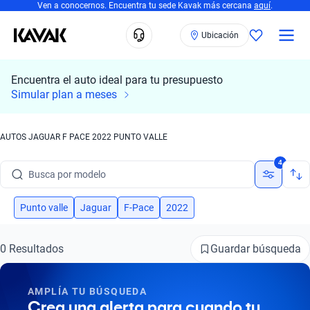
Ven a conocernos. Encuentra tu sede Kavak más cercana
aquí
.
Ubicación
Encuentra el auto ideal para tu presupuesto
Simular plan a meses
AUTOS JAGUAR F PACE 2022 PUNTO VALLE
Busca por marca
4
Busca por modelo
Busca por versión
Punto valle
Jaguar
F-Pace
2022
Busca por año
Guardar búsqueda
0 Resultados
Busca por marca
AMPLÍA TU BÚSQUEDA
Busca por modelo
Crea una alerta para cuando tu