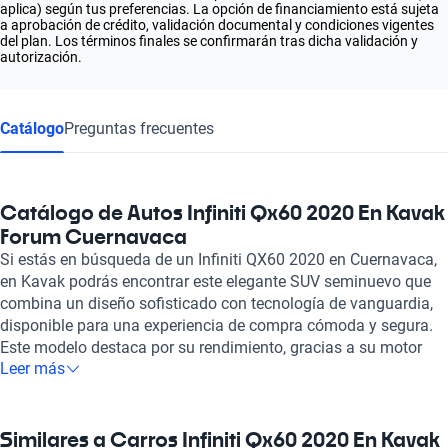
aplica) según tus preferencias. La opción de financiamiento está sujeta
a aprobación de crédito, validación documental y condiciones vigentes
del plan. Los términos finales se confirmarán tras dicha validación y
autorización.
Catálogo
Preguntas frecuentes
Catálogo de Autos Infiniti Qx60 2020 En Kavak
Forum Cuernavaca
Si estás en búsqueda de un Infiniti QX60 2020 en Cuernavaca,
en Kavak podrás encontrar este elegante SUV seminuevo que
combina un diseño sofisticado con tecnología de vanguardia,
disponible para una experiencia de compra cómoda y segura.
Este modelo destaca por su rendimiento, gracias a su motor
Leer más
híbrido y de combustión, que ofrece entre 250 y 265 caballos
de fuerza, garantizando un viaje emocionante y eficiente. Con
capacidad para siete pasajeros y materiales de alta calidad
como el cuero en su interior, cada viaje en el QX60 es un deleite
Similares a Carros Infiniti Qx60 2020 En Kavak