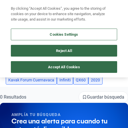
By clicking “Accept All Cookies”, you agree to the storing of
Ubicación
cookies on your device to enhance site navigation, analyze
site usage, and assist in our marketing efforts.
Encuentra el auto ideal para tu presupuesto
Busca por marca
Simular plan a meses
Cookies Settings
Busca por modelo
Reject All
AUTOS INFINITI QX60 2020 KAVAK FORUM CUERNAVACA
Busca por versión
4
Busca por año
Accept All Cookies
Busca por marca
Kavak Forum Cuernavaca
Infiniti
QX60
2020
Busca por modelo
Guardar búsqueda
0 Resultados
Busca por versión
AMPLÍA TU BÚSQUEDA
Busca por año
Crea una alerta para cuando tu