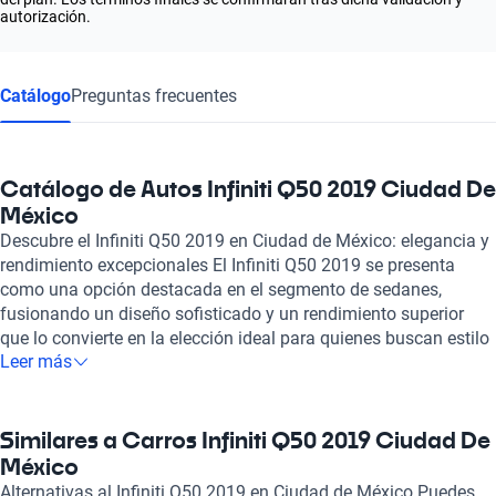
autorización.
Catálogo
Preguntas frecuentes
Catálogo de Autos Infiniti Q50 2019 Ciudad De
México
Descubre el Infiniti Q50 2019 en Ciudad de México: elegancia y
rendimiento excepcionales El Infiniti Q50 2019 se presenta
como una opción destacada en el segmento de sedanes,
fusionando un diseño sofisticado y un rendimiento superior
que lo convierte en la elección ideal para quienes buscan estilo
Leer más
y potencia en la Ciudad de México. Con su motor de hasta 400
caballos de fuerza y una capacidad de 3.0 a 3.7 litros, este
sedán ofrece una experiencia de manejo inigualable. Cada
trayecto se transforma en un placer, gracias a su consumo
Similares a Carros Infiniti Q50 2019 Ciudad De
eficiente de combustible que va de 5.8 a 8.1 litros cada 100 km.
México
El interior del Q50 2019 es un refugio de lujo, con asientos de
Alternativas al Infiniti Q50 2019 en Ciudad de México Puedes