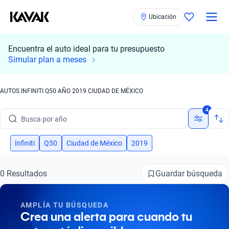
Ubicación
Encuentra el auto ideal para tu presupuesto
Busca por marca
Simular plan a meses
Busca por modelo
AUTOS INFINITI Q50 AÑO 2019 CIUDAD DE MÉXICO
Busca por versión
4
Busca por año
Busca por marca
Infiniti
Q50
Ciudad de México
2019
Busca por modelo
Guardar búsqueda
0 Resultados
Busca por versión
AMPLÍA TU BÚSQUEDA
Busca por año
Crea una alerta para cuando tu