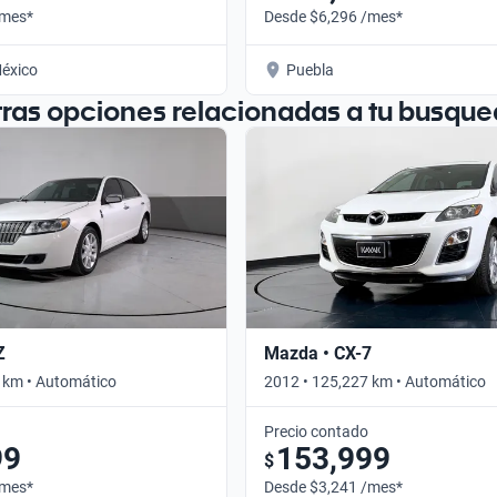
/mes*
Desde $6,296 /mes*
éxico
Puebla
tras opciones relacionadas a tu busque
Z
Mazda • CX-7
 km • Automático
2012 • 125,227 km • Automático
Precio contado
99
153,999
$
/mes*
Desde $3,241 /mes*