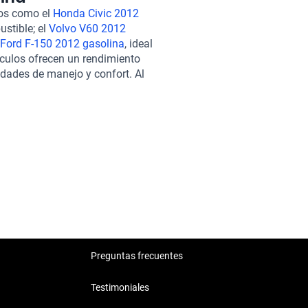
rsas condiciones. Con un
los como el
Honda Civic 2012
os cada 100 km, este vehículo
ustible; el
Volvo V60 2012
para el uso diario y viajes
Ford F-150 2012 gasolina
, ideal
e un proceso de compra
culos ofrecen un rendimiento
ón en más de 240 puntos que
idades de manejo y confort. Al
pciones de financiamiento
s preferencias y estilo de vida.
s, además de soporte postventa y
y el rendimiento de Infiniti G
con total confianza.
Preguntas frecuentes
Testimoniales