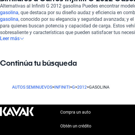
automática facilita una conducción suave y placentera en dive
Alternativas al Infiniti G 2012 gasolina Puedes encontrar mode
consumo de combustible combinado que varía de 7.9 a 12.3 litr
gasolina
, que destaca por su diseño audaz y eficiencia en comb
no solo es potente, sino también eficiente, haciéndolo adecuado 
gasolina
, conocido por su elegancia y seguridad avanzada; y el
prolongados. Al elegir un Infiniti G 2012 en Kavak, disfrutas d
para quienes buscan potencia y capacidad de carga. Estos vehí
completamente en línea, respaldado por una rigurosa inspecci
sobresaliente y características que pueden satisfacer tus neces
garantiza su estado mecánico y estético. También ofrecemos o
Leer más
considerar alternativas, podrás evaluar cuál se adapta mejor a tu
flexibles y planes de garantía que se ajustan a tus necesidade
la posibilidad de contratar una garantía extendida. La elegancia 
2012 están a tu alcance, potenciando tu experiencia al volante 
Continúa tu búsqueda
AUTOS SEMINUEVOS
>
INFINITI
>
G
>
2012
>
GASOLINA
Compra un auto
Obtén un crédito