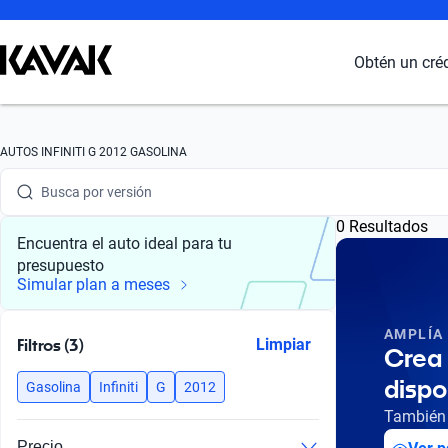
Busca por marca
Obtén un cré
Busca por modelo
Busca por versión
AUTOS INFINITI G 2012 GASOLINA
Busca por año
0 Resultados
Busca por marca
Encuentra el auto ideal para tu
presupuesto
Busca por modelo
Simular plan a meses
Busca por versión
AMPLÍA
Filtros (3)
Limpiar
Crea 
Busca por año
dispo
Gasolina
Infiniti
G
2012
También 
Precio