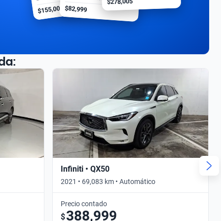
$278,005
$155,000
$82,999
da:
Infiniti • QX50
2021 • 69,083 km • Automático
Precio contado
388,999
$