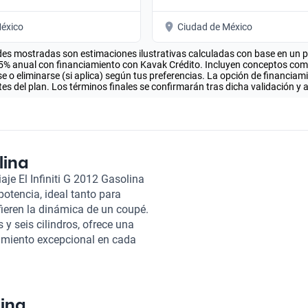
éxico
Ciudad de México
es mostradas son estimaciones ilustrativas calculadas con base en un pla
.5% anual con financiamiento con Kavak Crédito. Incluyen conceptos como 
 o eliminarse (si aplica) según tus preferencias. La opción de financiam
es del plan. Los términos finales se confirmarán tras dicha validación y 
lina
aje El Infiniti G 2012 Gasolina
otencia, ideal tanto para
ieren la dinámica de un coupé.
y seis cilindros, ofrece una
imiento excepcional en cada
da trayecto sea emocionante y
permitirá explorar sin
se complementa con un interior
ilo. Además, su transmisión
lina