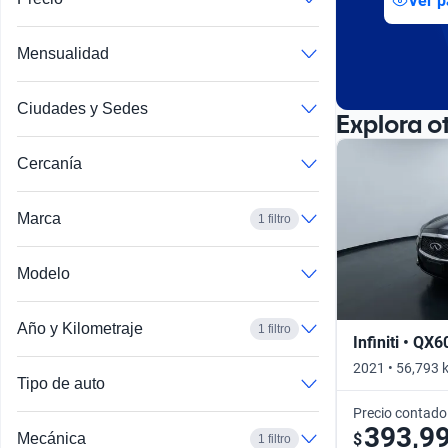
Ver p
Mensualidad
Ciudades y Sedes
Explora o
Cercanía
Marca
1 filtro
Modelo
Año y Kilometraje
1 filtro
Infiniti • QX6
2021 • 56,793 
Tipo de auto
Precio contado
393,9
$
Mecánica
1 filtro