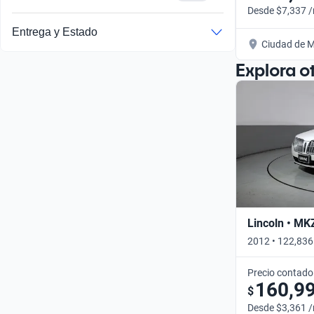
Desde $7,337 
Entrega y Estado
Ciudad de M
Explora o
Lincoln • MK
2012 • 122,836
Precio contado
160,9
$
Desde $3,361 