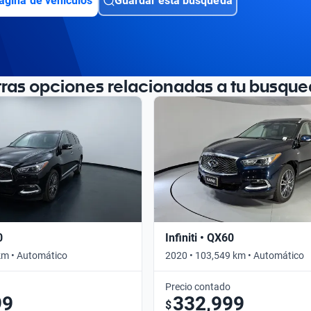
ágina de vehículos
Guardar esta búsqueda
tras opciones relacionadas a tu busque
0
Infiniti • QX60
km • Automático
2020 • 103,549 km • Automático
Precio contado
99
332,999
$