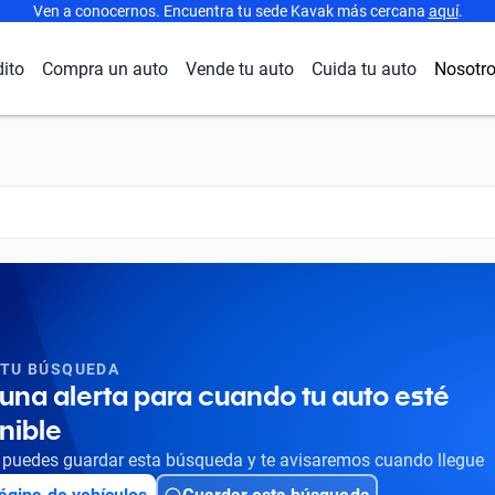
Ven a conocernos. Encuentra tu sede Kavak más cercana
aquí
.
dito
Compra un auto
Vende tu auto
Cuida tu auto
Nosotr
 TU BÚSQUEDA
una alerta para cuando tu auto esté
nible
puedes guardar esta búsqueda y te avisaremos cuando llegue