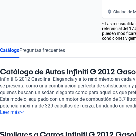
Ciudad de M
* Las mensualidad
referencial del 17
pueden modificarse
condiciones vigent
Catálogo
Preguntas frecuentes
Catálogo de Autos Infiniti G 2012 Gaso
Infiniti G 2012 Gasolina: Elegancia y alto rendimiento en cada vi
se presenta como una combinación perfecta de sofisticación y p
quienes buscan un sedán elegante como para aquellos que pref
Este modelo, equipado con un motor de combustión de 3.7 litros 
potencia máxima de 329 caballos de fuerza, brindando un rend
Leer más
aceleración. Su velocidad máxima de 240 km/h asegura que ca
lleno de energía, mientras que su autonomía de hasta 961 km te 
preocupaciones. La experiencia de conducir un Infiniti G 2012 
de lujo, donde los asientos de piel garantizan comodidad y est
Similares a Carros Infiniti G 2012 Gaso