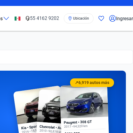
55 4162 9202
os
Ingresar
Ubicación
↗
6,919 autos más
Peugeot • 308 GT
Kia • Sportage EX
2017 • 64,320 km
Chevrolet • Aveo
2016 • 18,500 km
2010 • 90,878 km