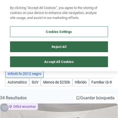
By clicking “Accept All Cookies”, you agree to the storing of
Ubicación
cookies on your device to enhance site navigation, analyze
site usage, and assist in our marketing efforts.
Encuentra el auto ideal para tu presupuesto
Simular plan a meses
Cookies Settings
Busca por marca
Reject All
AUTOS INFINITI FX 2012 NEGRO
Busca por modelo
1
Busca por versión
Accept All Cookies
Busca por año
Infiniti fx 2012 negro
Automático
SUV
Menos de $250k
Híbrido
Familiar (6-8 pa
Busca por marca
Busca por modelo
Guardar búsqueda
34 Resultados
Difícil encontrar
Busca por versión