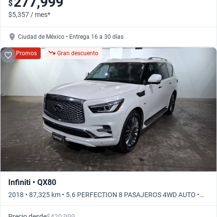
277,999
$
$5,357 / mes*
Ciudad de México • Entrega 16 a 30 días
Promos
Gran descuento
Infiniti • QX80
2018 • 87,325 km • 5.6 PERFECTION 8 PASAJEROS 4WD AUTO •
Automático
Precio desde
$420,999