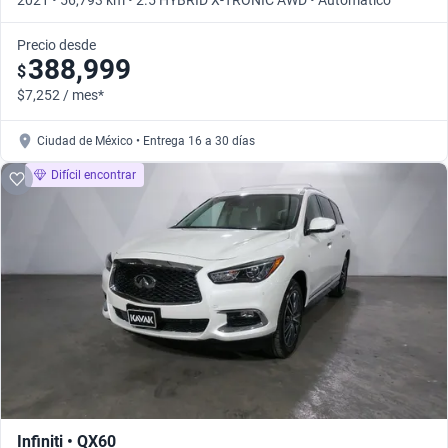
2021 • 56,793 km • 2.5 HYBRID X-TRONIC AWD • Automático
Precio desde
388,999
$
$7,252 / mes*
Ciudad de México • Entrega 16 a 30 días
Difícil encontrar
Infiniti • QX60