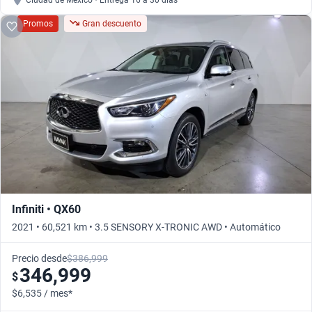
Ciudad de México • Entrega 16 a 30 días
Promos
Gran descuento
Infiniti • QX60
2021 • 60,521 km • 3.5 SENSORY X-TRONIC AWD • Automático
Precio desde
$386,999
346,999
$
$6,535 / mes*