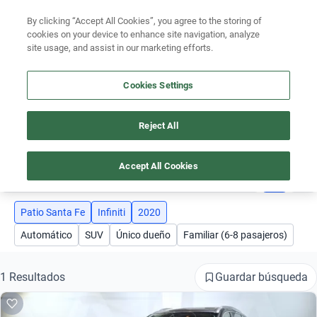
Ven a conocernos. Encuentra tu sede Kavak más cercana
aquí
.
By clicking “Accept All Cookies”, you agree to the storing of
cookies on your device to enhance site navigation, analyze
Ubicación
site usage, and assist in our marketing efforts.
Encuentra el auto ideal para tu presupuesto
Cookies Settings
Simular plan a meses
Reject All
AUTOS INFINITI 2020 PATIO SANTA FE
Busca por marca
Accept All Cookies
3
Busca por modelo
Busca por versión
Patio Santa Fe
Infiniti
2020
Automático
SUV
Único dueño
Familiar (6-8 pasajeros)
Busca por año
Busca por marca
Guardar búsqueda
1 Resultados
Busca por modelo