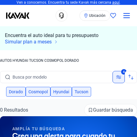
Ven a conocernos. Encuentra tu sede Kavak más cercana
aquí
.
Ubicación
Encuentra el auto ideal para tu presupuesto
Simular plan a meses
AUTOS HYUNDAI TUCSON COSMOPOL DORADO
Busca por marca
4
Busca por modelo
Busca por versión
Dorado
Cosmopol
Hyundai
Tucson
Busca por año
Guardar búsqueda
0 Resultados
Busca por marca
AMPLÍA TU BÚSQUEDA
Busca por modelo
Crea una alerta para cuando tu