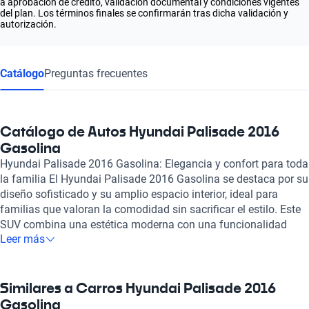
a aprobación de crédito, validación documental y condiciones vigentes
del plan. Los términos finales se confirmarán tras dicha validación y
autorización.
Catálogo
Preguntas frecuentes
Catálogo de Autos Hyundai Palisade 2016
Gasolina
Hyundai Palisade 2016 Gasolina: Elegancia y confort para toda
la familia El Hyundai Palisade 2016 Gasolina se destaca por su
diseño sofisticado y su amplio espacio interior, ideal para
familias que valoran la comodidad sin sacrificar el estilo. Este
SUV combina una estética moderna con una funcionalidad
Leer más
excepcional, ofreciendo un manejo suave y potente gracias a
su motor de gasolina, que brinda un rendimiento equilibrado
para el uso diario y los viajes largos. Dentro de sus atractivas
características, el Hyundai Palisade 2016 se beneficia de un
Similares a Carros Hyundai Palisade 2016
interior bien equipado, que incluye asientos espaciosos y una
Gasolina