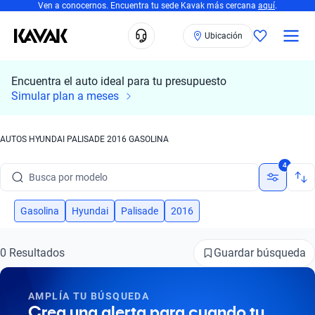
Ven a conocernos. Encuentra tu sede Kavak más cercana
aquí
.
Ubicación
Encuentra el auto ideal para tu presupuesto
Simular plan a meses
AUTOS HYUNDAI PALISADE 2016 GASOLINA
Busca por marca
4
Busca por modelo
Busca por versión
Gasolina
Hyundai
Palisade
2016
Busca por año
Guardar búsqueda
0 Resultados
Busca por marca
AMPLÍA TU BÚSQUEDA
Busca por modelo
Crea una alerta para cuando tu