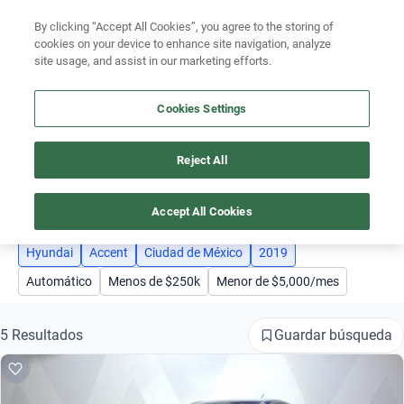
By clicking “Accept All Cookies”, you agree to the storing of
Ubicación
cookies on your device to enhance site navigation, analyze
site usage, and assist in our marketing efforts.
Encuentra el auto ideal para tu presupuesto
Simular plan a meses
Cookies Settings
Busca por marca
Reject All
AUTOS HYUNDAI ACCENT AÑO 2019 CIUDAD DE MÉXICO
Busca por modelo
4
Busca por versión
Accept All Cookies
Busca por año
Hyundai
Accent
Ciudad de México
2019
Automático
Menos de $250k
Menor de $5,000/mes
Busca por marca
Busca por modelo
Guardar búsqueda
5 Resultados
Busca por versión