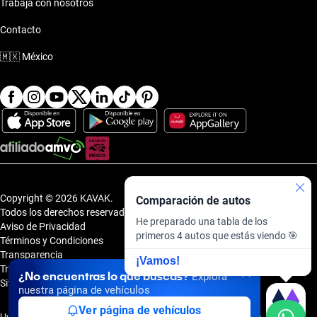
Trabaja con nosotros
Contacto
🇲🇽
México
Copyright © 2026 KAVAK.
Comparación de autos
Todos los derechos reservados.
He preparado una tabla de los
Aviso de Privacidad
primeros 4 autos que estás viendo 🎯
Términos y Condiciones
Transparencia
¡Vamos!
Transparencia Financiera
¿No encuentras lo que buscas?
Explora
Sitemap
nuestra página de vehículos
Ver página de vehículos