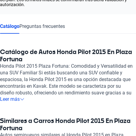
autorización.
Catálogo
Preguntas frecuentes
Catálogo de Autos Honda Pilot 2015 En Plaza
Fortuna
Honda Pilot 2015 Plaza Fortuna: Comodidad y Versatilidad en
una SUV Familiar Si estás buscando una SUV confiable y
espaciosa, la Honda Pilot 2015 es una opción destacada que
encontrarás en Kavak. Este modelo se caracteriza por su
diseño robusto, ofreciendo un rendimiento suave gracias a su
Leer más
potente motor V6 de 3.5 litros que genera hasta 280 caballos
de fuerza, que te permite disfrutar de una conducción ágil y
segura. La Honda Pilot 2015 ofrece una amplia capacidad para
hasta ocho pasajeros, ideal para familias o grupos. Con un
Similares a Carros Honda Pilot 2015 En Plaza
interior bien diseñado que incluye asientos de tela velour
Fortuna
mejorada y opciones de cuero, garantiza una experiencia de
Autos seminuevos similares al Honda Pilot 2015 en Plaza