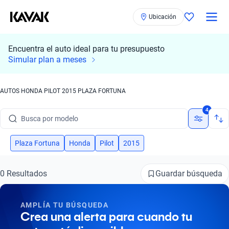
Ubicación
Encuentra el auto ideal para tu presupuesto
Simular plan a meses
AUTOS HONDA PILOT 2015 PLAZA FORTUNA
Busca por marca
4
Busca por modelo
Busca por versión
Plaza Fortuna
Honda
Pilot
2015
Busca por año
Guardar búsqueda
0 Resultados
Busca por marca
AMPLÍA TU BÚSQUEDA
Busca por modelo
Crea una alerta para cuando tu