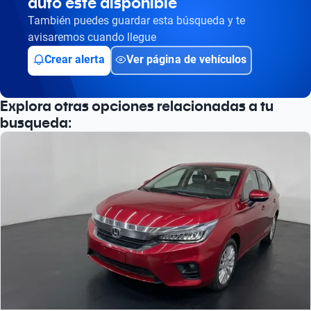
auto esté disponible
Busca por versión
También puedes guardar esta búsqueda y te
Busca por año
avisaremos cuando llegue
Crear alerta
Ver página de vehículos
Explora otras opciones relacionadas a tu
busqueda: