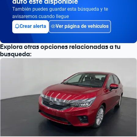
auto esté disponible
Busca por versión
También puedes guardar esta búsqueda y te
Busca por año
avisaremos cuando llegue
Crear alerta
Ver página de vehículos
Explora otras opciones relacionadas a tu
busqueda: