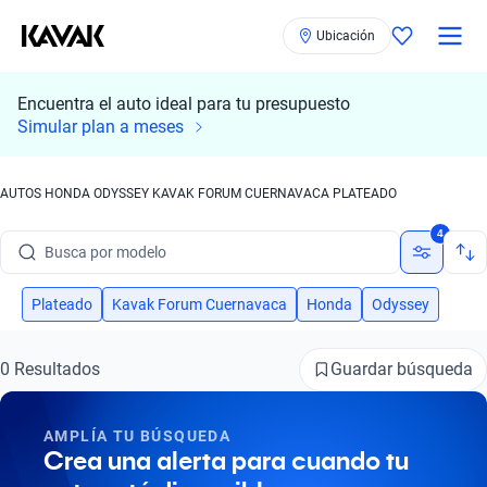
Ubicación
Encuentra el auto ideal para tu presupuesto
Simular plan a meses
AUTOS HONDA ODYSSEY KAVAK FORUM CUERNAVACA PLATEADO
Busca por marca
4
Busca por modelo
Busca por versión
Plateado
Kavak Forum Cuernavaca
Honda
Odyssey
Busca por año
Guardar búsqueda
0 Resultados
Busca por marca
AMPLÍA TU BÚSQUEDA
Busca por modelo
Crea una alerta para cuando tu