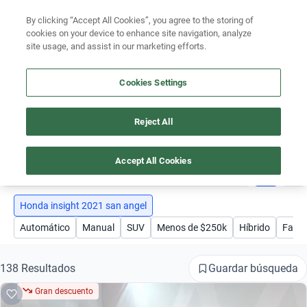
Ven a conocernos. Encuentra tu sede Kavak más cercana
aquí
.
By clicking “Accept All Cookies”, you agree to the storing of
cookies on your device to enhance site navigation, analyze
Ubicación
site usage, and assist in our marketing efforts.
Encuentra el auto ideal para tu presupuesto
Cookies Settings
Simular plan a meses
Busca por marca
Reject All
AUTOS HONDA INSIGHT 2021 SAN ANGEL
Busca por modelo
Accept All Cookies
1
Busca por versión
Busca por año
Honda insight 2021 san angel
Automático
Manual
SUV
Menos de $250k
Híbrido
Famil
Busca por marca
Busca por modelo
Guardar búsqueda
138 Resultados
Gran descuento
Busca por versión