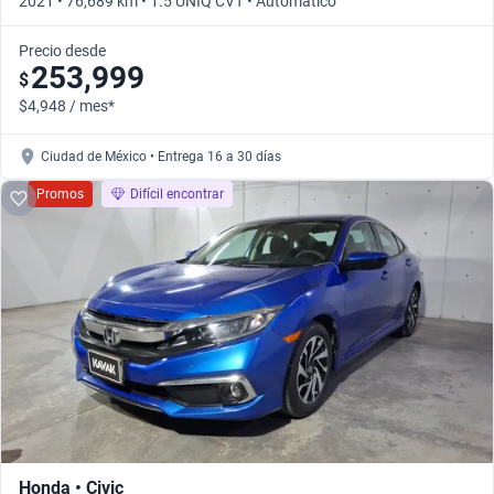
2021 • 76,689 km • 1.5 UNIQ CVT • Automático
Precio desde
253,999
$
$4,948 / mes*
Ciudad de México • Entrega 16 a 30 días
Promos
Difícil encontrar
Honda • Civic