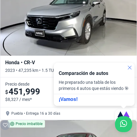
Honda • CR-V
2023 • 47,235 km • 1.5 TURBO PLUS CVT • Automático
Comparación de autos
He preparado una tabla de los
Precio desde
primeros 4 autos que estás viendo 🎯
451,999
$
¡Vamos!
$8,327 / mes*
Puebla • Entrega 16 a 30 días
Precio imbatible