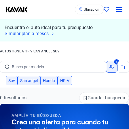
Ubicación
Encuentra el auto ideal para tu presupuesto
Simular plan a meses
AUTOS HONDA HR V SAN ANGEL SUV
Busca por marca
4
Busca por modelo
Busca por versión
Suv
San angel
Honda
HR-V
Busca por año
Guardar búsqueda
0 Resultados
Busca por marca
AMPLÍA TU BÚSQUEDA
Busca por modelo
Crea una alerta para cuando tu