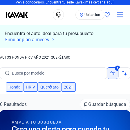
Ven a conocernos. Encuentra tu sede Kavak más cercana
aquí
.
Ubicación
Encuentra el auto ideal para tu presupuesto
Simular plan a meses
AUTOS HONDA HR V AÑO 2021 QUERÉTARO
Busca por marca
4
Busca por modelo
Busca por versión
Honda
HR-V
Querétaro
2021
Busca por año
Guardar búsqueda
0 Resultados
Busca por marca
AMPLÍA TU BÚSQUEDA
Busca por modelo
Crea una alerta para cuando tu