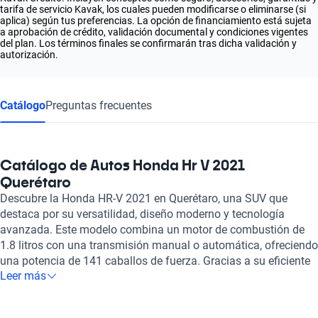
tarifa de servicio Kavak, los cuales pueden modificarse o eliminarse (si
aplica) según tus preferencias. La opción de financiamiento está sujeta
a aprobación de crédito, validación documental y condiciones vigentes
del plan. Los términos finales se confirmarán tras dicha validación y
autorización.
Catálogo
Preguntas frecuentes
Catálogo de Autos Honda Hr V 2021
Querétaro
Descubre la Honda HR-V 2021 en Querétaro, una SUV que
destaca por su versatilidad, diseño moderno y tecnología
avanzada. Este modelo combina un motor de combustión de
1.8 litros con una transmisión manual o automática, ofreciendo
una potencia de 141 caballos de fuerza. Gracias a su eficiente
Leer más
rendimiento de combustible, que varía entre 5.7 y 6.1 litros
cada 100 km, disfrutarás de una autonomía de hasta 875 km,
ideal para recorridos urbanos o largos viajes por carretera. El