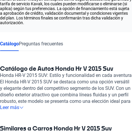
tarifa de servicio Kavak, los cuales pueden modificarse o eliminarse (si
aplica) según tus preferencias. La opción de financiamiento está sujeta
a aprobación de crédito, validación documental y condiciones vigentes
del plan. Los términos finales se confirmarán tras dicha validación y
autorización.
Catálogo
Preguntas frecuentes
Catálogo de Autos Honda Hr V 2015 Suv
Honda HR-V 2015 SUV: Estilo y funcionalidad en cada aventura
El Honda HR-V 2015 SUV se destaca como una opción versátil
y elegante dentro del competitivo segmento de los SUV. Con un
diseño exterior atractivo que combina líneas fluidas y un perfil
robusto, este modelo se presenta como una elección ideal para
Leer más
quienes buscan un vehículo que no solo se vea bien, sino que
también ofrezca un espacio interior excepcionalmente
configurable. Con su capacidad de carga flexible, los asientos
traseros Magic Seat permiten diferentes configuraciones,
Similares a Carros Honda Hr V 2015 Suv