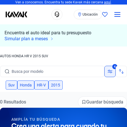
Ven a conocernos. Encuentra tu sede Kavak más cercana
aquí
.
Ubicación
Encuentra el auto ideal para tu presupuesto
Simular plan a meses
AUTOS HONDA HR V 2015 SUV
Busca por marca
4
Busca por modelo
Busca por versión
Suv
Honda
HR-V
2015
Busca por año
Guardar búsqueda
0 Resultados
Busca por marca
AMPLÍA TU BÚSQUEDA
Busca por modelo
Crea una alerta para cuando tu