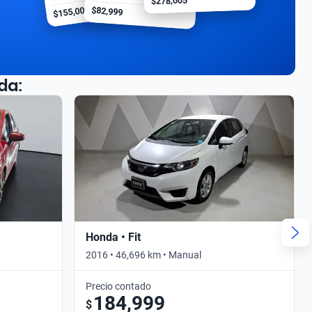
$278,005
$155,000
$82,999
da:
Honda • Fit
2016 • 46,696 km • Manual
Precio contado
184,999
$