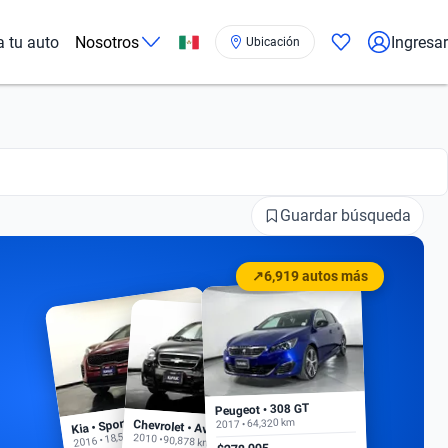
a tu auto
Nosotros
Ingresar
Ubicación
Guardar búsqueda
↗
6,919 autos más
Peugeot • 308 GT
Kia • Sportage EX
2017 • 64,320 km
Chevrolet • Aveo
2016 • 18,500 km
2010 • 90,878 km