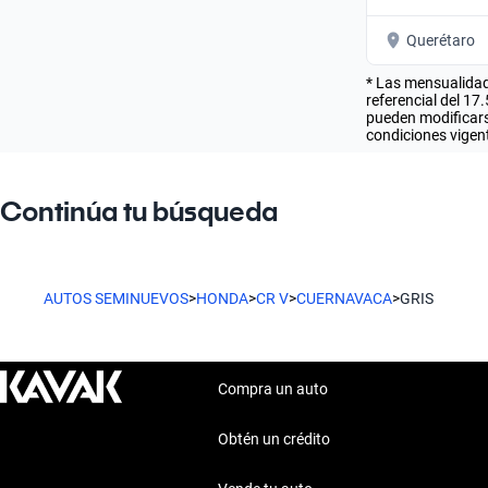
Querétaro
* Las mensualidad
referencial del 17
pueden modificarse
condiciones vigent
Continúa tu búsqueda
AUTOS SEMINUEVOS
>
HONDA
>
CR V
>
CUERNAVACA
>
GRIS
Compra un auto
Obtén un crédito