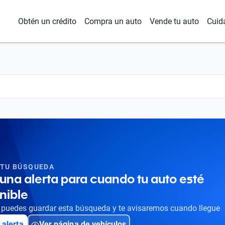
Obtén un crédito
Compra un auto
Vende tu auto
Cuid
 TU BÚSQUEDA
una alerta para cuando tu auto esté
nible
puedes guardar esta búsqueda y te avisaremos cuando llegue
 alerta
Ver página de vehículos