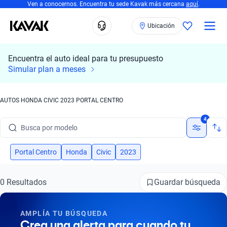
Ven a conocernos. Encuentra tu sede Kavak más cercana
aquí
.
Ubicación
Encuentra el auto ideal para tu presupuesto
Simular plan a meses
AUTOS HONDA CIVIC 2023 PORTAL CENTRO
Busca por marca
4
Busca por modelo
Busca por versión
Portal Centro
Honda
Civic
2023
Busca por año
Guardar búsqueda
0 Resultados
Busca por marca
AMPLÍA TU BÚSQUEDA
Busca por modelo
Crea una alerta para cuando tu