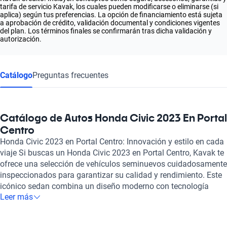
tarifa de servicio Kavak, los cuales pueden modificarse o eliminarse (si
aplica) según tus preferencias. La opción de financiamiento está sujeta
a aprobación de crédito, validación documental y condiciones vigentes
del plan. Los términos finales se confirmarán tras dicha validación y
autorización.
Catálogo
Preguntas frecuentes
Catálogo de Autos Honda Civic 2023 En Portal
Centro
Honda Civic 2023 en Portal Centro: Innovación y estilo en cada
viaje Si buscas un Honda Civic 2023 en Portal Centro, Kavak te
ofrece una selección de vehículos seminuevos cuidadosamente
inspeccionados para garantizar su calidad y rendimiento. Este
icónico sedan combina un diseño moderno con tecnología
Leer más
avanzada, lo que lo convierte en una opción ideal para quienes
buscan no solo un auto, sino una experiencia de conducción
única. Equipado con opciones de motorización que van desde