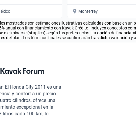
éxico
Monterrey
es mostradas son estimaciones ilustrativas calculadas con base en un pla
.5% anual con financiamiento con Kavak Crédito. Incluyen conceptos como 
 o eliminarse (si aplica) según tus preferencias. La opción de financiam
es del plan. Los términos finales se confirmarán tras dicha validación y 
 Kavak Forum
án El Honda City 2011 es una
ncia y confort a un precio
uatro cilindros, ofrece una
miento excepcional en la
 litros cada 100 km, lo
 maximizar su presupuesto en
e por una extensa inspección
co. Esto significa que al