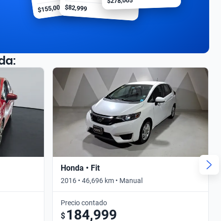
$278,005
$155,000
$82,999
da:
Honda • Fit
2016 • 46,696 km • Manual
Precio contado
184,999
$