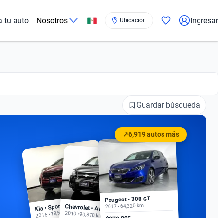
a tu auto
Nosotros
Ingresar
Ubicación
Guardar búsqueda
↗
6,919 autos más
Peugeot • 308 GT
Kia • Sportage EX
2017 • 64,320 km
Chevrolet • Aveo
2016 • 18,500 km
2010 • 90,878 km