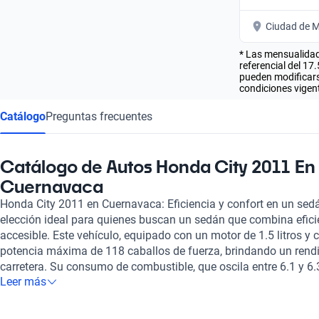
Ciudad de M
* Las mensualidad
referencial del 17
pueden modificarse
condiciones vigent
Catálogo
Preguntas frecuentes
Catálogo de Autos Honda City 2011 En
Cuernavaca
Honda City 2011 en Cuernavaca: Eficiencia y confort en un sed
elección ideal para quienes buscan un sedán que combina eficie
accesible. Este vehículo, equipado con un motor de 1.5 litros y c
potencia máxima de 118 caballos de fuerza, brindando un rendi
carretera. Su consumo de combustible, que oscila entre 6.1 y 6.3
Leer más
convierte en una opción económica, ideal para quienes desean
gasolina. En Kavak, aseguramos que cada Honda City 2011 pas
en más de 240 puntos, garantizando su estado mecánico y estéti