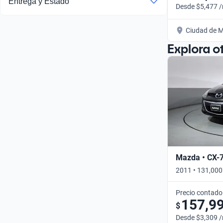
Entrega y Estado
Desde $5,477 
Ciudad de M
Explora o
Mazda • CX-
2011 • 131,000
Precio contado
157,9
$
Desde $3,309 