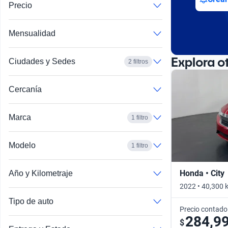
Precio
Mensualidad
Explora o
Ciudades y Sedes
2 filtros
Cercanía
Marca
1 filtro
Modelo
1 filtro
Honda • City
Año y Kilometraje
2022 • 40,300 
Tipo de auto
Precio contado
284,9
$