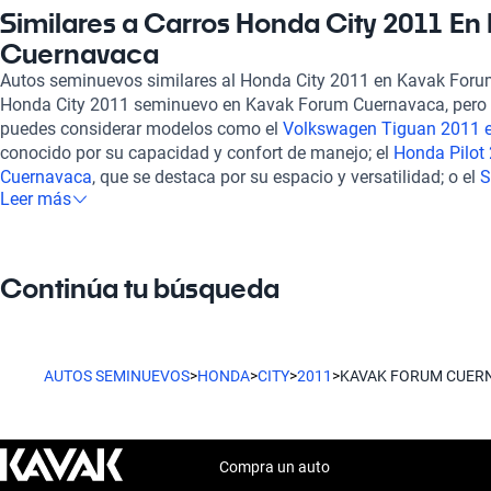
adquirir tu vehículo en nuestra plataforma, puedes tener la ce
Similares a Carros Honda City 2011 En
auto confiable, listo para rodar. La experiencia de compra es co
Cuernavaca
permite explorar nuestro catálogo desde la comodidad de tu h
Autos seminuevos similares al Honda City 2011 en Kavak For
opciones de financiamiento flexibles y planes de garantía adap
Honda City 2011 seminuevo en Kavak Forum Cuernavaca, pero 
asegurando que tengas la mejor solución acorde a tu situación 
puedes considerar modelos como el
Volkswagen Tiguan 2011 
cuenta con un interior acogedor, que incluye asientos de tela ve
conocido por su capacidad y confort de manejo; el
Honda Pilot
trayectos diarios. También ofrece una autonomía de hasta 693 
Cuernavaca
, que se destaca por su espacio y versatilidad; o el
S
disfrutar de largos viajes sin preocuparte por las paradas de co
Leer más
Forum Cuernavaca
, que combina diseño y rendimiento. Estos a
solo accedes a un Honda City 2011 seminuevo de calidad, sino 
que complementan tus opciones y se alinean con lo que ofrece 
disposición un soporte postventa y la opción de contratar una 
tranquilidad a largo plazo. Encuentra hoy mismo tu Honda City
combinación perfecta de estilo y funcionalidad en Cuernavaca.
Continúa tu búsqueda
AUTOS SEMINUEVOS
>
HONDA
>
CITY
>
2011
>
KAVAK FORUM CUER
Compra un auto