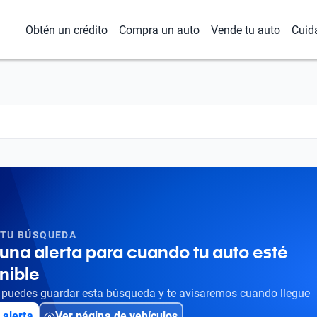
Obtén un crédito
Compra un auto
Vende tu auto
Cuid
 TU BÚSQUEDA
una alerta para cuando tu auto esté
nible
puedes guardar esta búsqueda y te avisaremos cuando llegue
 alerta
Ver página de vehículos