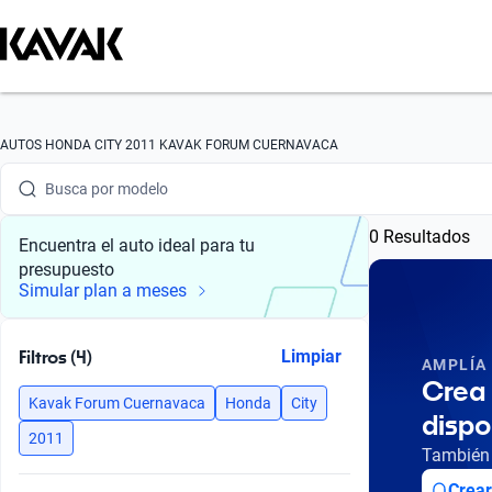
Busca por marca
AUTOS HONDA CITY 2011 KAVAK FORUM CUERNAVACA
Busca por modelo
0 Resultados
Busca por versión
Encuentra el auto ideal para tu
presupuesto
Busca por año
Simular plan a meses
Busca por marca
Filtros (4)
Limpiar
AMPLÍA
Busca por modelo
Crea 
Kavak Forum Cuernavaca
Honda
City
dispo
Busca por versión
2011
También 
Busca por año
Crear