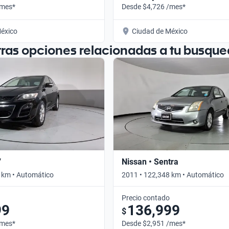
/mes*
Desde $4,726 /mes*
éxico
Ciudad de México
tras opciones relacionadas a tu busque
7
Nissan • Sentra
 km • Automático
2011 • 122,348 km • Automático
Precio contado
99
136,999
$
/mes*
Desde $2,951 /mes*