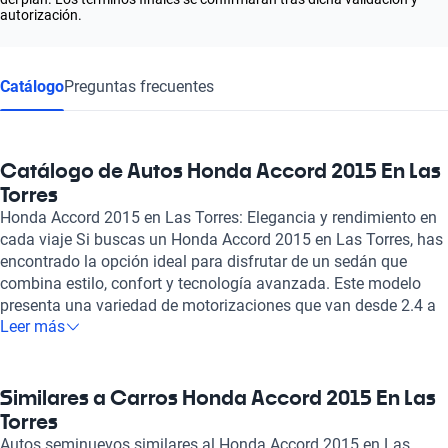
autorización.
Catálogo
Preguntas frecuentes
Catálogo de Autos Honda Accord 2015 En Las
Torres
Honda Accord 2015 en Las Torres: Elegancia y rendimiento en
cada viaje Si buscas un Honda Accord 2015 en Las Torres, has
encontrado la opción ideal para disfrutar de un sedán que
combina estilo, confort y tecnología avanzada. Este modelo
presenta una variedad de motorizaciones que van desde 2.4 a
Leer más
3.5 litros, ofreciendo un rango de potencia de hasta 278 hp,
ideal para quienes valoran tanto el rendimiento como la
eficiencia de combustible, con un consumo combinado de entre
8.0 y 10.4 litros cada 100 km. El Honda Accord 2015 se
Similares a Carros Honda Accord 2015 En Las
caracteriza por su diseño sofisticado y un interior espacioso
Torres
donde hasta cinco pasajeros pueden viajar cómodamente. Sus
Autos seminuevos similares al Honda Accord 2015 en Las