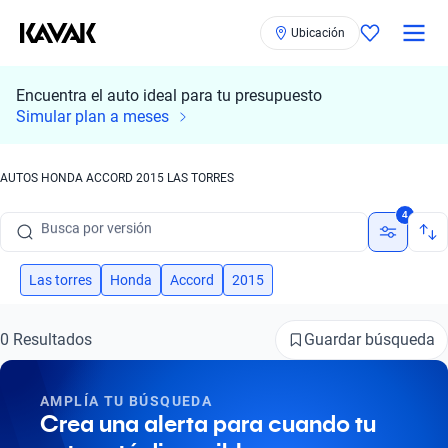
Ubicación
Encuentra el auto ideal para tu presupuesto
Busca por marca
Simular plan a meses
Busca por modelo
AUTOS HONDA ACCORD 2015 LAS TORRES
Busca por versión
4
Busca por año
Busca por marca
Las torres
Honda
Accord
2015
Busca por modelo
Guardar búsqueda
0 Resultados
Busca por versión
AMPLÍA TU BÚSQUEDA
Busca por año
Crea una alerta para cuando tu