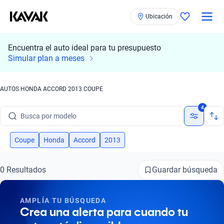
Busca por modelo
Ubicación
Busca por versión
Encuentra el auto ideal para tu presupuesto
Busca por año
Simular plan a meses
Busca por marca
AUTOS HONDA ACCORD 2013 COUPE
Busca por modelo
4
Busca por versión
Coupe
Honda
Accord
2013
Busca por año
Guardar búsqueda
0 Resultados
AMPLÍA TU BÚSQUEDA
Crea una alerta para cuando tu