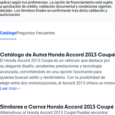
aplica) según tus preferencias. La opción de financiamiento está sujeta
a aprobación de crédito, validación documental y condiciones vigentes
del plan. Los términos finales se confirmarán tras dicha validación y
autorización.
Catálogo
Preguntas frecuentes
Catálogo de Autos Honda Accord 2013 Coupé
El Honda Accord 2013 Coupe es un vehículo que destaca por
su elegante diseño, excelentes prestaciones y tecnología
avanzada, convirtiéndolo en una opción fascinante para
quienes buscan estilo y rendimiento. Con la posibilidad de
elegir entre dos motorizaciones, el Accord 2013 ofrece un motor
Leer más
de 2.4 litros de cuatro cilindros que produce 185 caballos de
fuerza, así como una potente opción de 3.5 litros con 278
caballos, lo que proporciona una experiencia de conducción
dinámica y emocionante. Este coupe no solo es atractivo en su
Similares a Carros Honda Accord 2013 Coupé
exterior, sino que también cuenta con un interior que combina
Alternativas al Honda Accord 2013 Coupé Puedes encontrar