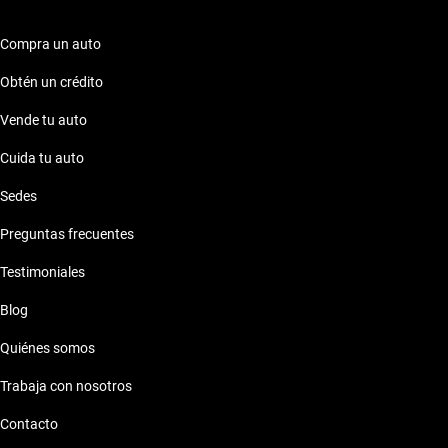
versatilidad y rendimiento notable. Explora las opciones en
Kavak y encuentra el SUV perfecto para ti.
Compra un auto
Obtén un crédito
Vende tu auto
Cuida tu auto
Sedes
Preguntas frecuentes
Testimoniales
Blog
Quiénes somos
Trabaja con nosotros
Contacto