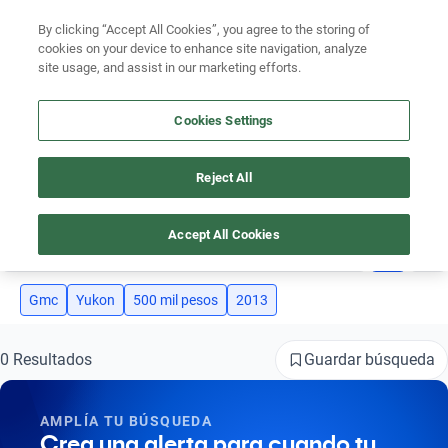
Ven a conocernos. Encuentra tu sede Kavak más cercana
aquí
.
By clicking “Accept All Cookies”, you agree to the storing of
cookies on your device to enhance site navigation, analyze
Ubicación
site usage, and assist in our marketing efforts.
Encuentra el auto ideal para tu presupuesto
Cookies Settings
Simular plan a meses
Reject All
AUTOS GMC YUKON 2013 SEMINUEVOS DE 500 MIL PESOS
Busca por marca
Accept All Cookies
4
Busca por modelo
Busca por versión
Gmc
Yukon
500 mil pesos
2013
Busca por año
Guardar búsqueda
0 Resultados
Busca por marca
AMPLÍA TU BÚSQUEDA
Busca por modelo
Crea una alerta para cuando tu