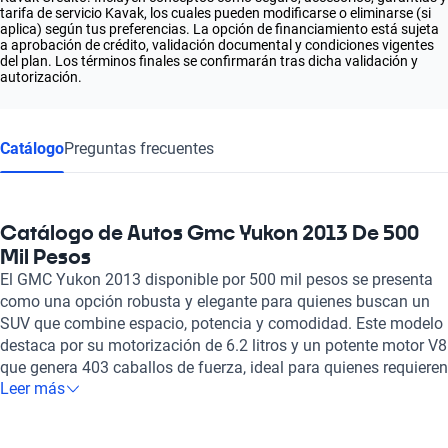
tarifa de servicio Kavak, los cuales pueden modificarse o eliminarse (si
aplica) según tus preferencias. La opción de financiamiento está sujeta
a aprobación de crédito, validación documental y condiciones vigentes
del plan. Los términos finales se confirmarán tras dicha validación y
autorización.
Catálogo
Preguntas frecuentes
Catálogo de Autos Gmc Yukon 2013 De 500
Mil Pesos
El GMC Yukon 2013 disponible por 500 mil pesos se presenta
como una opción robusta y elegante para quienes buscan un
SUV que combine espacio, potencia y comodidad. Este modelo
destaca por su motorización de 6.2 litros y un potente motor V8
que genera 403 caballos de fuerza, ideal para quienes requieren
Leer más
un desempeño contundente en diversas condiciones de
manejo. Su capacidad para albergar hasta siete pasajeros en
asientos de cuero garantiza una experiencia de viaje