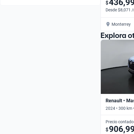
436,9
$
Desde $8,071 
Monterrey
Explora o
Renault • Ma
2024 • 300 km 
Precio contado
906,9
$