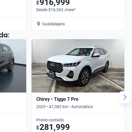
916,999
$
Desde $16,263 /mes*
Guadalajara
da:
Chirey • Tiggo 7 Pro
2023 • 47,382 km • Automático
Precio contado
281,999
$