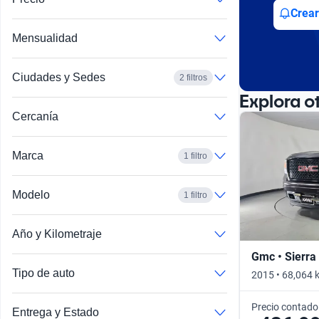
Busca por año
Crear
Mensualidad
Ciudades y Sedes
2 filtros
Explora o
Cercanía
Marca
1 filtro
Modelo
1 filtro
Año y Kilometraje
Gmc • Sierra
Tipo de auto
2015 • 68,064 
Precio contado
Entrega y Estado