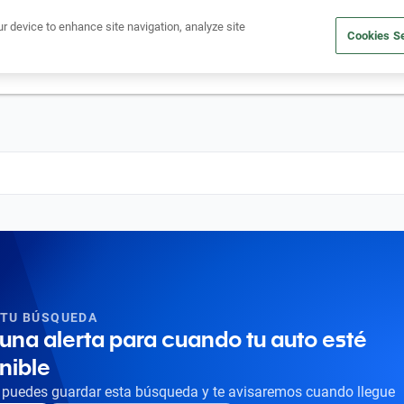
Ven a conocernos. Encuentra tu sede Kavak más cercana
aquí
.
ur device to enhance site navigation, analyze site
Cookies Se
dito
Compra un auto
Vende tu auto
Cuida tu auto
Nosotr
 TU BÚSQUEDA
una alerta para cuando tu auto esté
nible
puedes guardar esta búsqueda y te avisaremos cuando llegue