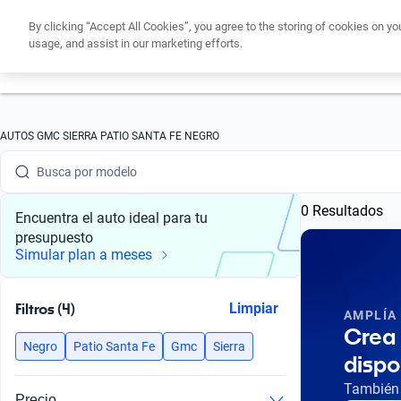
By clicking “Accept All Cookies”, you agree to the storing of cookies on yo
usage, and assist in our marketing efforts.
Obtén un cré
Busca por marca
AUTOS GMC SIERRA PATIO SANTA FE NEGRO
Busca por modelo
0 Resultados
Busca por versión
Encuentra el auto ideal para tu
presupuesto
Busca por año
Simular plan a meses
Busca por marca
Filtros (4)
Limpiar
AMPLÍA
Busca por modelo
Crea 
Negro
Patio Santa Fe
Gmc
Sierra
dispo
Busca por versión
También 
Precio