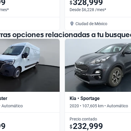
99
328,999
$
/mes*
Desde $6,228 /mes*
Ciudad de México
tras opciones relacionadas a tu busque
ster
Kia • Sportage
• Automático
2020 • 107,605 km • Automático
Precio contado
99
232,999
$