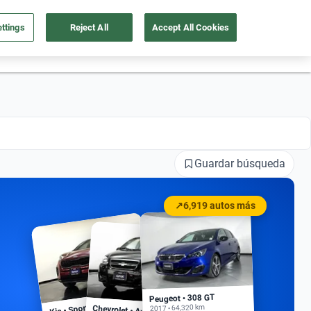
ttings
Reject All
Accept All Cookies
55 4162 9202
os
Ingresar
Ubicación
Guardar búsqueda
↗
6,919 autos más
Peugeot • 308 GT
Kia • Sportage EX
2017 • 64,320 km
Chevrolet • Aveo