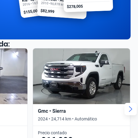
2016 • 18,500 km
2010 • 90,878 km
$278,005
$155,000
$82,999
da:
Gmc • Sierra
2024 • 24,714 km • Automático
Precio contado