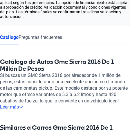
aplica) según tus preferencias. La opción de financiamiento está sujeta
a aprobación de crédito, validación documental y condiciones vigentes
del plan. Los términos finales se confirmarán tras dicha validación y
autorización.
Catálogo
Preguntas frecuentes
Catálogo de Autos Gmc Sierra 2016 De 1
Millón De Pesos
Si buscas un GMC Sierra 2016 por alrededor de 1 millón de
pesos, estás considerando una excelente opción en el mundo
de las camionetas pickup. Este modelo destaca por su potente
motor que ofrece variantes de 5.3 a 6.2 litros y hasta 420
caballos de fuerza, lo que lo convierte en un vehículo ideal
Leer más
tanto para el trabajo duro como para el uso diario. Con una
capacidad para hasta cinco pasajeros, el Sierra 2016 garantiza
un viaje cómodo gracias a sus asientos revestidos con velour o
cuero de primera calidad. Uno de los más grandes atributos de
Similares a Carros Gmc Sierra 2016 De 1