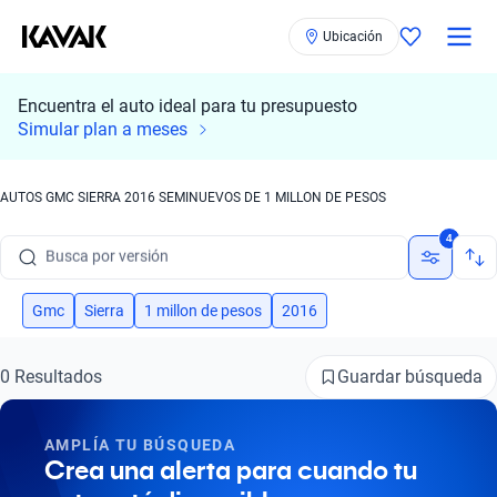
Ubicación
Encuentra el auto ideal para tu presupuesto
Busca por marca
Simular plan a meses
Busca por modelo
AUTOS GMC SIERRA 2016 SEMINUEVOS DE 1 MILLON DE PESOS
Busca por versión
4
Busca por año
Busca por marca
Gmc
Sierra
1 millon de pesos
2016
Busca por modelo
Guardar búsqueda
0 Resultados
Busca por versión
AMPLÍA TU BÚSQUEDA
Busca por año
Crea una alerta para cuando tu