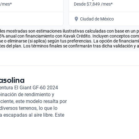
 /mes*
Desde $7,849 /mes*
Ciudad de México
es mostradas son estimaciones ilustrativas calculadas con base en un pla
.5% anual con financiamiento con Kavak Crédito. Incluyen conceptos como 
 o eliminarse (si aplica) según tus preferencias. La opción de financiam
es del plan. Los términos finales se confirmarán tras dicha validación y 
asolina
entura El Giant GF-60 2024
inación de rendimiento y
iente, este modelo resalta por
iversos terrenos, lo que lo
 escapadas al aire libre. Este
o solo mejora su apariencia,
tecnología avanzada que
racterísticas que brindan tanto