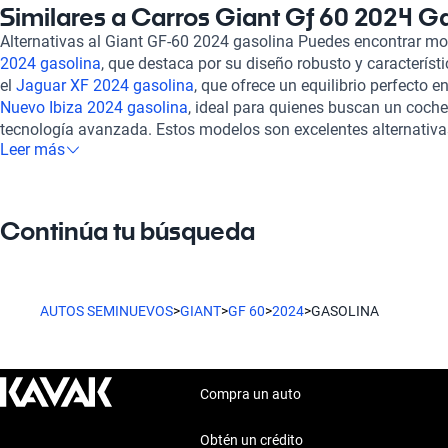
comodidad como seguridad al volante. Además, el sistema de 
Similares a Carros Giant Gf 60 2024 G
2024 está diseñado para absorber las irregularidades del camin
Alternativas al Giant GF-60 2024 gasolina Puedes encontrar m
manejo más suave y estilizado. Optar por un Giant GF-60 2024 
2024 gasolina
, que destaca por su diseño robusto y característi
disfrutar de un proceso de compra completamente en línea, do
el
Jaguar XF 2024 gasolina
, que ofrece un equilibrio perfecto en
rigurosa inspección en más de 240 puntos. Esto garantiza que 
Nuevo Ibiza 2024 gasolina
, ideal para quienes buscan un coch
óptimas condiciones mecánicas y estéticas. Además, ofrecemo
tecnología avanzada. Estos modelos son excelentes alternativa
flexible y planes de garantía adaptados a tus necesidades, así
Leer más
diseño y confort, adecuándose a diversas necesidades y prefer
resolver cualquier duda que surja tras tu compra. No olvides la
garantía extendida, asegurando así tu inversión y acompañándo
experiencia de adquirir un Giant GF-60 2024 en Kavak es sin dud
Continúa tu búsqueda
segura.
AUTOS SEMINUEVOS
>
GIANT
>
GF 60
>
2024
>
GASOLINA
Compra un auto
Obtén un crédito