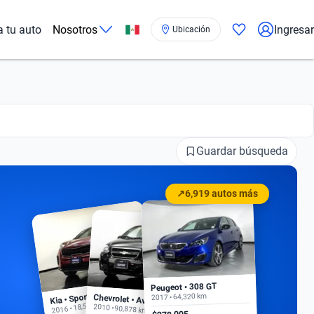
a tu auto
Nosotros
Ingresar
Ubicación
Guardar búsqueda
↗
6,919 autos más
Peugeot • 308 GT
Kia • Sportage EX
2017 • 64,320 km
Chevrolet • Aveo
2016 • 18,500 km
2010 • 90,878 km