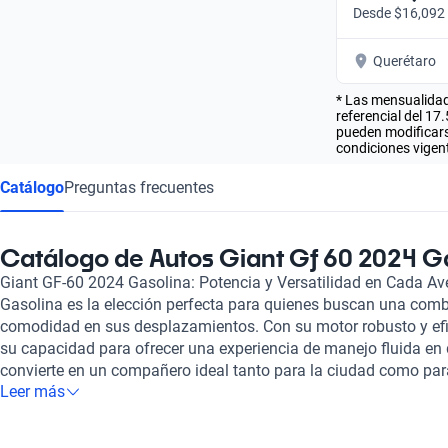
Desde $16,092
Querétaro
* Las mensualidad
referencial del 17
pueden modificarse
condiciones vigent
Catálogo
Preguntas frecuentes
Catálogo de Autos Giant Gf 60 2024 G
Giant GF-60 2024 Gasolina: Potencia y Versatilidad en Cada Av
Gasolina es la elección perfecta para quienes buscan una comb
comodidad en sus desplazamientos. Con su motor robusto y efic
su capacidad para ofrecer una experiencia de manejo fluida en d
convierte en un compañero ideal tanto para la ciudad como para
Leer más
vehículo destaca por su diseño atractivo y aerodinámico, que n
sino que también optimiza su rendimiento de combustible. La 
incorpora garantiza una conducción segura y placentera, con ca