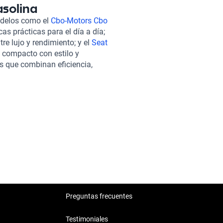
suspensión del Giant GF-60
asolina
o, lo que se traduce en un
odelos como el
Cbo-Motors Cbo
Gasolina en Kavak significa
cas prácticas para el día a día;
nde cada vehículo pasa por una
tre lujo y rendimiento; y el
Seat
recibas un automóvil en
e compacto con estilo y
s opciones de financiamiento
s que combinan eficiencia,
 como soporte postventa para
encias de conducción.
 opción de contratar una
te en cada recorrido. La
a una decisión inteligente y
Preguntas frecuentes
Testimoniales