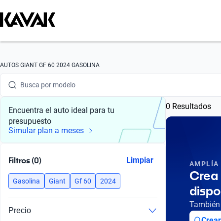
Busca por marca
AUTOS GIANT GF 60 2024 GASOLINA
Busca por modelo
0 Resultados
Busca por versión
Encuentra el auto ideal para tu
presupuesto
Busca por año
Simular plan a meses
Busca por marca
Filtros (0)
Limpiar
AMPLÍA
Busca por modelo
Crea 
Gasolina
Giant
Gf 60
2024
dispo
Busca por versión
También 
Precio
Busca por año
Crear