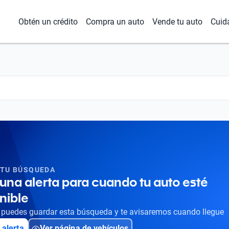
Obtén un crédito
Compra un auto
Vende tu auto
Cuid
 TU BÚSQUEDA
una alerta para cuando tu auto esté
nible
puedes guardar esta búsqueda y te avisaremos cuando llegue
 alerta
Ver página de vehículos