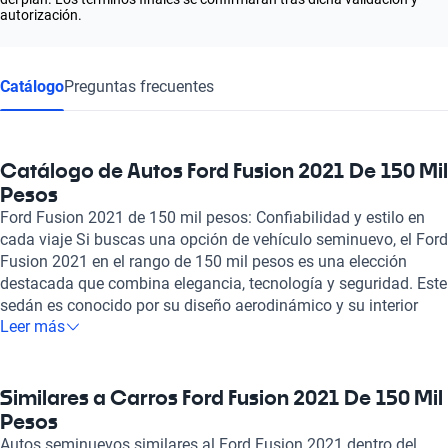
autorización.
Catálogo
Preguntas frecuentes
Catálogo de Autos Ford Fusion 2021 De 150 Mil
Pesos
Ford Fusion 2021 de 150 mil pesos: Confiabilidad y estilo en
cada viaje Si buscas una opción de vehículo seminuevo, el Ford
Fusion 2021 en el rango de 150 mil pesos es una elección
destacada que combina elegancia, tecnología y seguridad. Este
sedán es conocido por su diseño aerodinámico y su interior
Leer más
amplio y cómodo, ofreciendo un ambiente ideal para cualquier
recorrido. Con una destacada eficiencia en combustible, el Ford
Fusion 2021 te permitirá disfrutar de un rendimiento
excepcional sin comprometer la potencia. En Kavak, todos
Similares a Carros Ford Fusion 2021 De 150 Mil
nuestros vehículos, incluido el Ford Fusion 2021, pasan por una
Pesos
rigurosa inspección en más de 240 puntos, asegurando que
Autos seminuevos similares al Ford Fusion 2021 dentro del