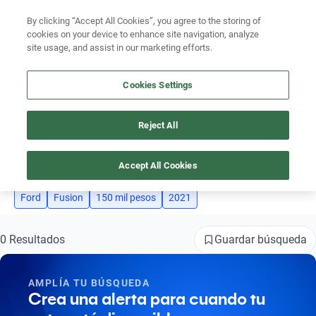
By clicking “Accept All Cookies”, you agree to the storing of
Ubicación
cookies on your device to enhance site navigation, analyze
site usage, and assist in our marketing efforts.
Encuentra el auto ideal para tu presupuesto
Simular plan a meses
Cookies Settings
Busca por marca
Reject All
AUTOS FORD FUSION 2021 SEMINUEVOS DE 150 MIL PESOS
Busca por modelo
4
Busca por versión
Accept All Cookies
Busca por año
Ford
Fusion
150 mil pesos
2021
Busca por marca
Guardar búsqueda
0 Resultados
Busca por modelo
AMPLÍA TU BÚSQUEDA
Busca por versión
Crea una alerta para cuando tu