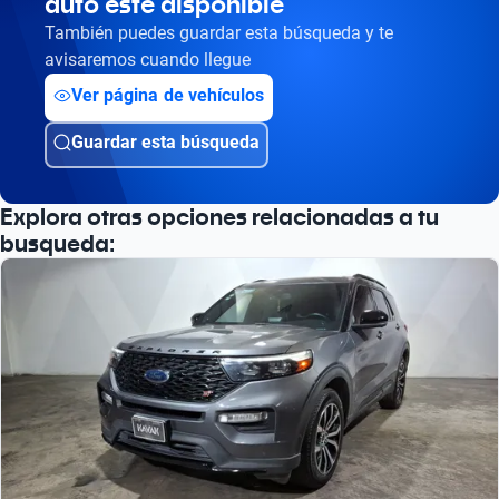
auto esté disponible
Busca por versión
También puedes guardar esta búsqueda y te
Busca por año
avisaremos cuando llegue
Ver página de vehículos
Guardar esta búsqueda
Explora otras opciones relacionadas a tu
busqueda: