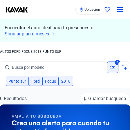
Ubicación
Encuentra el auto ideal para tu presupuesto
Simular plan a meses
AUTOS FORD FOCUS 2018 PUNTO SUR
Busca por marca
4
Busca por modelo
Busca por versión
Punto sur
Ford
Focus
2018
Busca por año
Guardar búsqueda
0 Resultados
Busca por marca
AMPLÍA TU BÚSQUEDA
Busca por modelo
Crea una alerta para cuando tu