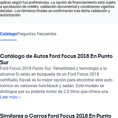
aplica) según tus preferencias. La opción de financiamiento está sujeta
a aprobación de crédito, validación documental y condiciones vigentes
del plan. Los términos finales se confirmarán tras dicha validación y
autorización.
Catálogo
Preguntas frecuentes
Catálogo de Autos Ford Focus 2018 En Punto
Sur
Ford Focus 2018 Punto Sur: Versatilidad y tecnología a tu
alcance Si estás en búsqueda de un Ford Focus 2018
certifiado, Kavak es tu mejor opción para encontrar este auto
icónico en versiones hatchback y sedán. Este modelo se
distingue por su potente motor de 2.0 litros que ofrece una
Leer más
experiencia de conducción placentera, alcanzando hasta 250
caballos de fuerza. Además, su impresionante aceleración de 0
a 100 km/h en tan solo 6.5 segundos te garantiza un
rendimiento dinámico y ágil, ideal para la vida urbana y viajes
Similares a Carros Ford Focus 2018 En Punto