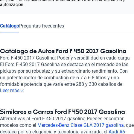
autorización.
Catálogo
Preguntas frecuentes
Catálogo de Autos Ford F 450 2017 Gasolina
Ford F-450 2017 Gasolina: Poder y versatilidad en cada carga
El Ford F-450 2017 Gasolina se destaca en el mercado de las
pickups por su robustez y su extraordinario rendimiento. Con
un potente motor de combustión de 6.7 a 6.8 litros y una
formidable potencia que varía entre 288 y 330 caballos de
Leer más
fuerza, este vehículo es ideal para quienes buscan un aliado en
trabajos exigentes. Su configuración de 8 cilindros permite
lograr un desempeño excepcional, enfrentándose a cualquier
desafío que se presente en el camino. Este modelo cuenta con
Similares a Carros Ford F 450 2017 Gasolina
una cabina que proporciona espacio para tres ocupantes,
Alternativas al Ford F-450 2017 gasolina Puedes encontrar
ofreciendo comodidad y un diseño funcional. Además, los
modelos como el
Mercedes-Benz Clase GLA 2017 gasolina
, que
asientos de tela aseguran un equilibrio entre confort y
destaca por su elegancia y tecnología avanzada; el
Audi A6