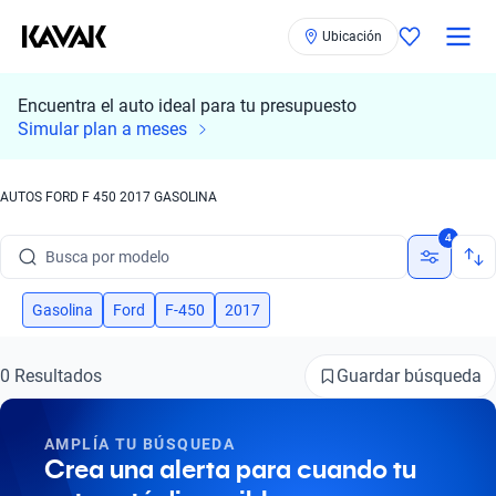
Ubicación
Encuentra el auto ideal para tu presupuesto
Simular plan a meses
AUTOS FORD F 450 2017 GASOLINA
Busca por marca
4
Busca por modelo
Busca por versión
Gasolina
Ford
F-450
2017
Busca por año
Guardar búsqueda
0 Resultados
Busca por marca
AMPLÍA TU BÚSQUEDA
Busca por modelo
Crea una alerta para cuando tu