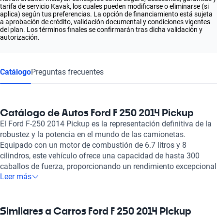
tarifa de servicio Kavak, los cuales pueden modificarse o eliminarse (si
aplica) según tus preferencias. La opción de financiamiento está sujeta
a aprobación de crédito, validación documental y condiciones vigentes
del plan. Los términos finales se confirmarán tras dicha validación y
autorización.
Catálogo
Preguntas frecuentes
Catálogo de Autos Ford F 250 2014 Pickup
El Ford F-250 2014 Pickup es la representación definitiva de la
robustez y la potencia en el mundo de las camionetas.
Equipado con un motor de combustión de 6.7 litros y 8
cilindros, este vehículo ofrece una capacidad de hasta 300
caballos de fuerza, proporcionando un rendimiento excepcional
Leer más
para quienes buscan un vehículo que no solo cumpla con las
exigencias del día a día, sino que también se sienta fuerte en
cualquier tarea. Ya sea que necesites trasladar carga pesada o
disfrutar de un paseo por la carretera, el F-250 es la opción
Similares a Carros Ford F 250 2014 Pickup