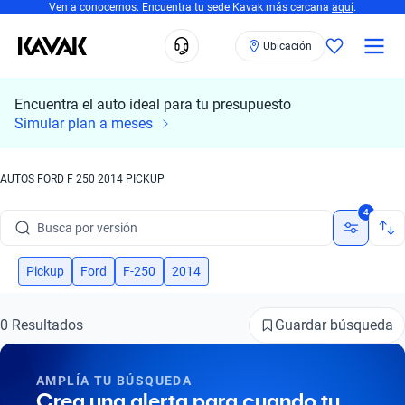
Ven a conocernos. Encuentra tu sede Kavak más cercana
aquí
.
Ubicación
Encuentra el auto ideal para tu presupuesto
Simular plan a meses
Busca por marca
Busca por modelo
AUTOS FORD F 250 2014 PICKUP
4
Busca por versión
Busca por año
Pickup
Ford
F-250
2014
Busca por marca
Guardar búsqueda
0 Resultados
Busca por modelo
Busca por versión
AMPLÍA TU BÚSQUEDA
Crea una alerta para cuando tu