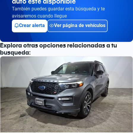
auto esté disponible
Busca por versión
También puedes guardar esta búsqueda y te
Busca por año
avisaremos cuando llegue
Crear alerta
Ver página de vehículos
Explora otras opciones relacionadas a tu
busqueda: