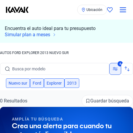
Ubicación
Encuentra el auto ideal para tu presupuesto
Simular plan a meses
AUTOS FORD EXPLORER 2013 NUEVO SUR
Busca por marca
4
Busca por modelo
Busca por versión
Nuevo sur
Ford
Explorer
2013
Busca por año
Guardar búsqueda
0 Resultados
Busca por marca
AMPLÍA TU BÚSQUEDA
Busca por modelo
Crea una alerta para cuando tu