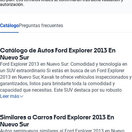
autorización.
Catálogo
Preguntas frecuentes
Catálogo de Autos Ford Explorer 2013 En
Nuevo Sur
Ford Explorer 2013 en Nuevo Sur: Comodidad y tecnología en
un SUV extraordinario Si estás en busca de un Ford Explorer
2013 en Nuevo Sur, Kavak te ofrece vehículos inspeccionados y
garantizados, listos para brindarte toda la comodidad y
capacidad que necesitas. Este SUV destaca por su robusto
Leer más
motor de 3.5 litros y seis cilindros, capaz de generar hasta 290
caballos de fuerza, lo que lo convierte en una opción ideal para
quienes buscan rendimiento y potencia en cada viaje. El Ford
Explorer 2013 no solo es potente, sino que también es eficiente,
Similares a Carros Ford Explorer 2013 En
con un consumo de combustible que oscila entre 9.0 y 9.6 litros
Nuevo Sur
cada 100 kilómetros, asegurando así un equilibrio entre ahorro
Autos seminuevos similares al Ford Explorer 2013 en Nuevo