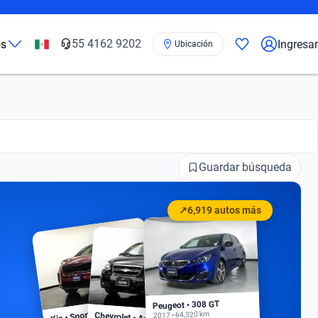
55 4162 9202
os
Ingresar
Ubicación
Guardar búsqueda
↗
6,919 autos más
Peugeot • 308 GT
Kia • Sportage EX
2017 • 64,320 km
Chevrolet • Aveo