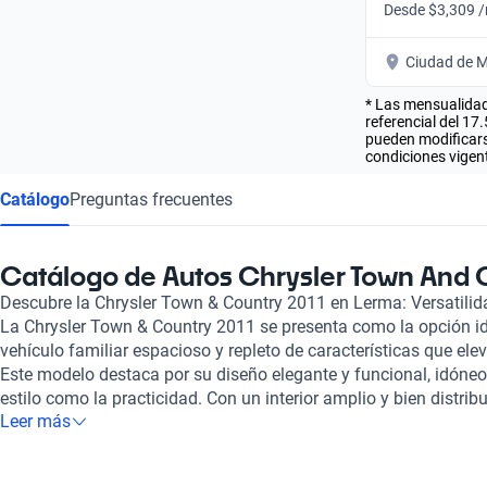
Desde $3,309 
Ciudad de M
* Las mensualidad
referencial del 17
pueden modificarse
condiciones vigent
Catálogo
Preguntas frecuentes
Catálogo de Autos Chrysler Town And 
Descubre la Chrysler Town & Country 2011 en Lerma: Versatili
La Chrysler Town & Country 2011 se presenta como la opción i
vehículo familiar espacioso y repleto de características que ele
Este modelo destaca por su diseño elegante y funcional, idóneo
estilo como la practicidad. Con un interior amplio y bien distri
Leer más
cómodos asientos para hasta siete pasajeros, lo que la convier
para las aventuras familiares. Uno de los puntos fuertes de la
su versatilidad, potenciada por su sistema Stow ‘n Go. Este inn