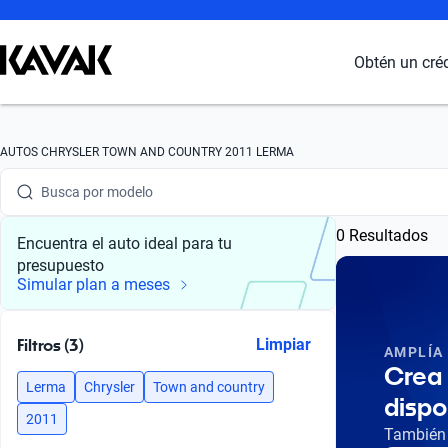
Obtén un cré
Busca por marca
AUTOS CHRYSLER TOWN AND COUNTRY 2011 LERMA
Busca por modelo
0 Resultados
Busca por versión
Encuentra el auto ideal para tu
presupuesto
Busca por año
Simular plan a meses
Busca por marca
Filtros (3)
Limpiar
AMPLÍA
Busca por modelo
Crea 
Lerma
Chrysler
Town and country
dispo
Busca por versión
2011
También 