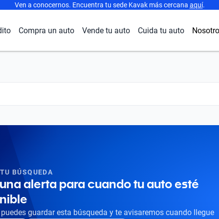
Ven a conocernos. Encuentra tu sede Kavak más cercana
aquí
.
dito
Compra un auto
Vende tu auto
Cuida tu auto
Nosotr
 TU BÚSQUEDA
una alerta para cuando tu auto esté
nible
puedes guardar esta búsqueda y te avisaremos cuando llegue