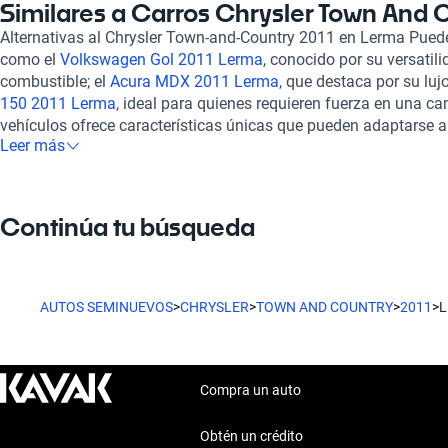
asientos de la segunda y tercera fila se plieguen fácilmente pa
Similares a Carros Chrysler Town And 
carga, haciendo que llevar equipaje o artículos voluminosos se
Alternativas al Chrysler Town-and-Country 2011 en Lerma Pued
Además, cuenta con un sistema de entretenimiento trasero, ide
como el
Volkswagen Gol 2011 Lerma
, conocido por su versatil
pequeños entretenidos durante los viajes largos. Comprar una 
combustible; el
Acura MDX 2011 Lerma
, que destaca por su lujo
en Kavak garantiza acceder a un vehículo que ha pasado por u
150 2011 Lerma
, ideal para quienes requieren fuerza en una c
más de 240 puntos, asegurando su óptima condición mecánica y 
vehículos ofrece características únicas que pueden adaptarse a
financing options and warranty plans are tailored to meet your n
Leer más
y estilo de vida, brindando opciones de comodidad, rendimiento
confidence. Además, la experiencia de compra es completamente
Chrysler Town-and-Country 2011.
paso de tu adquisición. Kavak también ofrece soporte postventa
compromiso constante con la satisfacción del cliente, aseguran
Continúa tu búsqueda
satisfactorio con tu Chrysler Town & Country 2011. En Kavak, n
el proceso de compra en una experiencia cómoda y sin contrat
AUTOS SEMINUEVOS
>
CHRYSLER
>
TOWN AND COUNTRY
>
2011
>
Compra un auto
Obtén un crédito