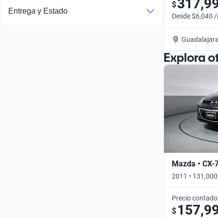
317,9
$
Entrega y Estado
Desde $6,040 
Guadalajar
Explora o
Mazda • CX-
2011 • 131,000
Precio contado
157,9
$