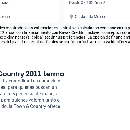
/mes*
Desde $7,132 /mes*
éxico
Ciudad de México
es mostradas son estimaciones ilustrativas calculadas con base en un pla
.5% anual con financiamiento con Kavak Crédito. Incluyen conceptos como 
 o eliminarse (si aplica) según tus preferencias. La opción de financiam
es del plan. Los términos finales se confirmarán tras dicha validación y 
Country 2011 Lerma
dad y comodidad en cada viaje
deal para quienes buscan un
van la experiencia de manejo.
 para quienes valoran tanto el
buido, la Town & Country ofrece
te en la compañera perfecta
 Chrysler Town & Country 2011 es
ovador diseño permite que los