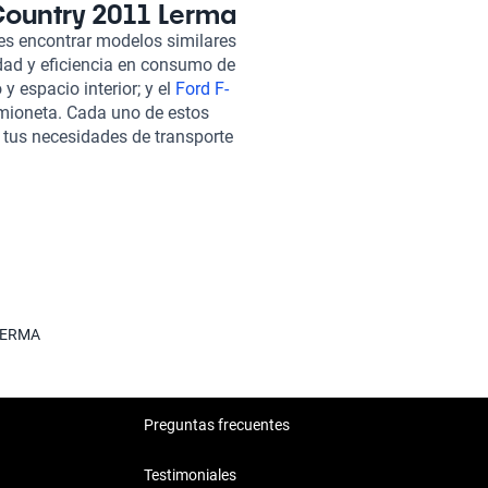
ra maximizar el espacio de
Country 2011 Lerma
a una tarea sin complicaciones.
es encontrar modelos similares
al para mantener a los más
idad y eficiencia en consumo de
Chrysler Town & Country 2011
 y espacio interior; y el
Ford F-
na inspección minuciosa en
amioneta. Cada uno de estos
estética. Our flexible
 tus necesidades de transporte
eeds, allowing you to drive with
 y tecnología, comparables al
 en línea, facilitando cada
, una garantía extendida y un
do un viaje tranquilo y
uestra prioridad es transformar
iempos.
LERMA
Preguntas frecuentes
Testimoniales