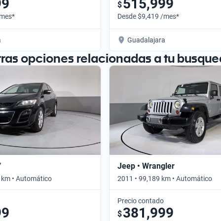
99
515,999
$
/mes*
Desde $9,419 /mes*
a
Guadalajara
tras opciones relacionadas a tu busque
7
Jeep • Wrangler
 km • Automático
2011 • 99,189 km • Automático
Precio contado
99
381,999
$