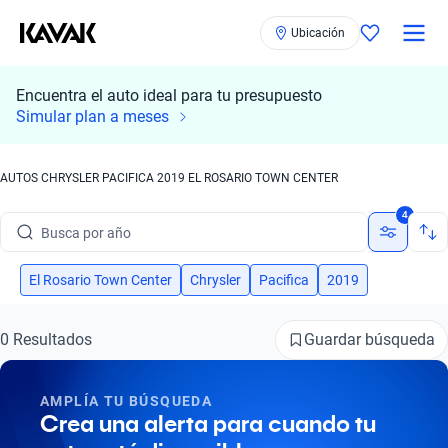
Ubicación
Encuentra el auto ideal para tu presupuesto
Busca por marca
Simular plan a meses
Busca por modelo
AUTOS CHRYSLER PACIFICA 2019 EL ROSARIO TOWN CENTER
Busca por versión
4
Busca por año
Busca por marca
El Rosario Town Center
Chrysler
Pacifica
2019
Busca por modelo
Guardar búsqueda
0 Resultados
Busca por versión
AMPLÍA TU BÚSQUEDA
Busca por año
Crea una alerta para cuando tu