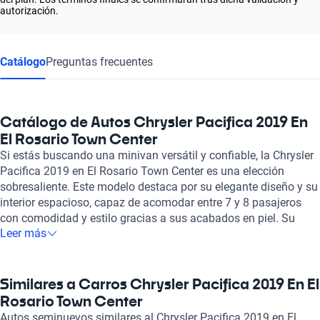
autorización.
Catálogo
Preguntas frecuentes
Catálogo de Autos Chrysler Pacifica 2019 En
El Rosario Town Center
Si estás buscando una minivan versátil y confiable, la Chrysler
Pacifica 2019 en El Rosario Town Center es una elección
sobresaliente. Este modelo destaca por su elegante diseño y su
interior espacioso, capaz de acomodar entre 7 y 8 pasajeros
con comodidad y estilo gracias a sus acabados en piel. Su
Leer más
potente motor V6 de 3.6 litros produce 287 caballos de fuerza,
ofreciendo un rendimiento impresionante para viajes familiares
y actividades diarias. La Chrysler Pacifica 2019 no solo se
preocupa por la potencia, sino también por la seguridad y la
Similares a Carros Chrysler Pacifica 2019 En El
tecnología. Con un total de ocho airbags, puedes estar seguro
Rosario Town Center
de que tus seres queridos están protegidos. La integración con
Autos seminuevos similares al Chrysler Pacifica 2019 en El