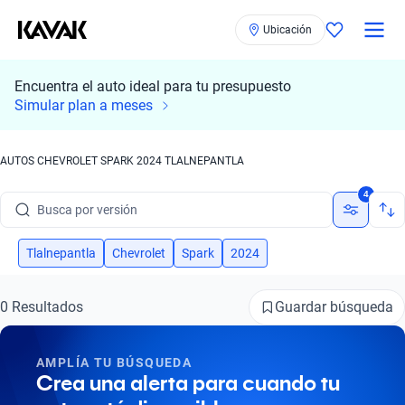
Ubicación
Encuentra el auto ideal para tu presupuesto
Simular plan a meses
Busca por marca
AUTOS CHEVROLET SPARK 2024 TLALNEPANTLA
Busca por modelo
4
Busca por versión
Busca por año
Tlalnepantla
Chevrolet
Spark
2024
Busca por marca
Guardar búsqueda
0 Resultados
Busca por modelo
AMPLÍA TU BÚSQUEDA
Busca por versión
Crea una alerta para cuando tu