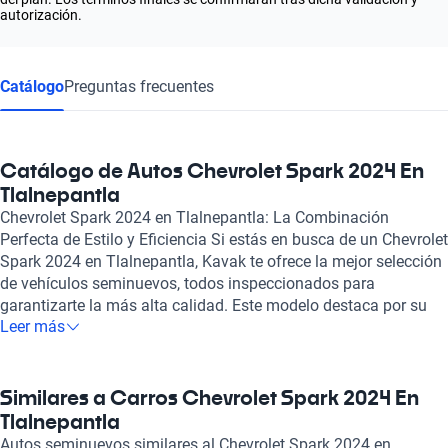
autorización.
Catálogo
Preguntas frecuentes
Catálogo de Autos Chevrolet Spark 2024 En
Tlalnepantla
Chevrolet Spark 2024 en Tlalnepantla: La Combinación
Perfecta de Estilo y Eficiencia Si estás en busca de un Chevrolet
Spark 2024 en Tlalnepantla, Kavak te ofrece la mejor selección
de vehículos seminuevos, todos inspeccionados para
garantizarte la más alta calidad. Este modelo destaca por su
Leer más
diseño moderno y compacto, ideal para la vida urbana, y por su
eficiencia en el consumo de gasolina, convirtiéndolo en un
aliado perfecto para tus recorridos diarios. El Chevrolet Spark
2024 cuenta con características que lo hacen un vehículo
Similares a Carros Chevrolet Spark 2024 En
atractivo para quienes valoran la tecnología y la comodidad.
Tlalnepantla
Su cabina espaciosa, asientos ergonómicos y una conectividad
Autos seminuevos similares al Chevrolet Spark 2024 en