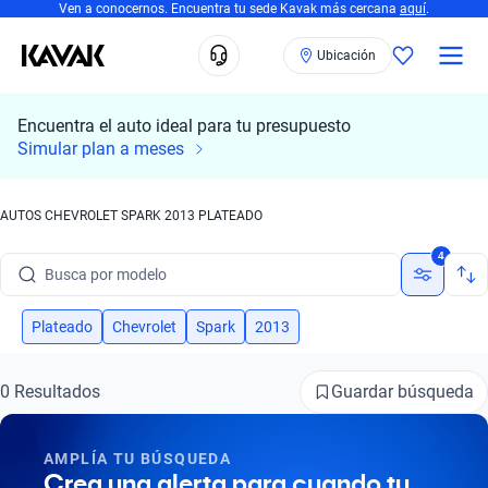
Ven a conocernos. Encuentra tu sede Kavak más cercana
aquí
.
Ubicación
Encuentra el auto ideal para tu presupuesto
Simular plan a meses
AUTOS CHEVROLET SPARK 2013 PLATEADO
Busca por marca
4
Busca por modelo
Busca por versión
Plateado
Chevrolet
Spark
2013
Busca por año
Guardar búsqueda
0 Resultados
Busca por marca
AMPLÍA TU BÚSQUEDA
Busca por modelo
Crea una alerta para cuando tu