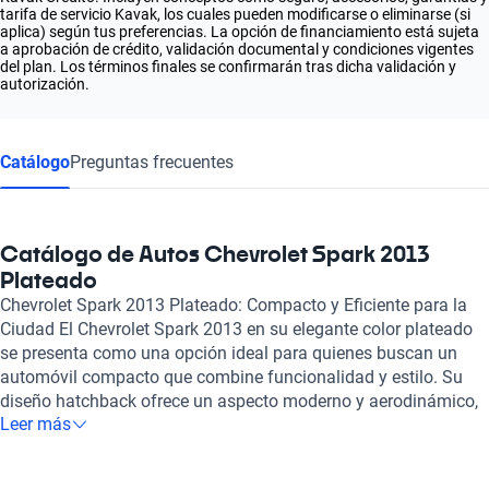
tarifa de servicio Kavak, los cuales pueden modificarse o eliminarse (si
aplica) según tus preferencias. La opción de financiamiento está sujeta
a aprobación de crédito, validación documental y condiciones vigentes
del plan. Los términos finales se confirmarán tras dicha validación y
autorización.
Catálogo
Preguntas frecuentes
Catálogo de Autos Chevrolet Spark 2013
Plateado
Chevrolet Spark 2013 Plateado: Compacto y Eficiente para la
Ciudad El Chevrolet Spark 2013 en su elegante color plateado
se presenta como una opción ideal para quienes buscan un
automóvil compacto que combine funcionalidad y estilo. Su
diseño hatchback ofrece un aspecto moderno y aerodinámico,
Leer más
perfecto para desplazamientos urbanos y para aquellos que
valoran la movilidad en espacios reducidos. Bajo el capó, este
modelo cuenta con un motor de combustión de 1.2 litros y