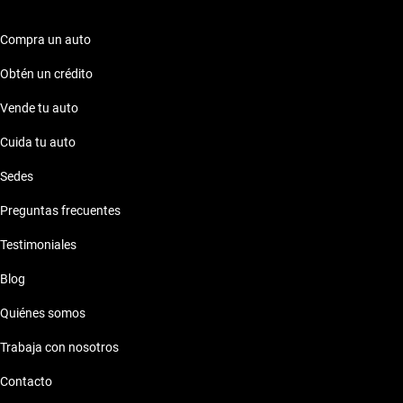
el Chevrolet Spark 2013, cada viaje se convierte en una
experiencia placentera y segura.
Compra un auto
Obtén un crédito
Vende tu auto
Cuida tu auto
Sedes
Preguntas frecuentes
Testimoniales
Blog
Quiénes somos
Trabaja con nosotros
Contacto