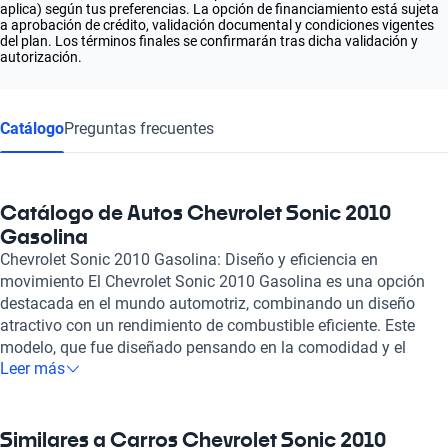
aplica) según tus preferencias. La opción de financiamiento está sujeta
a aprobación de crédito, validación documental y condiciones vigentes
del plan. Los términos finales se confirmarán tras dicha validación y
autorización.
Catálogo
Preguntas frecuentes
Catálogo de Autos Chevrolet Sonic 2010
Gasolina
Chevrolet Sonic 2010 Gasolina: Diseño y eficiencia en
movimiento El Chevrolet Sonic 2010 Gasolina es una opción
destacada en el mundo automotriz, combinando un diseño
atractivo con un rendimiento de combustible eficiente. Este
modelo, que fue diseñado pensando en la comodidad y el
Leer más
dinamismo, cuenta con un motor que ofrece una excelente
respuesta y agilidad en el manejo, ideal tanto para la ciudad
como para viajes cortos. Su estilo contemporáneo y
aerodinámico no solo añade un toque moderno, sino que
Similares a Carros Chevrolet Sonic 2010