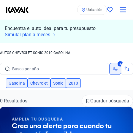
Ubicación
Encuentra el auto ideal para tu presupuesto
Busca por marca
Simular plan a meses
Busca por modelo
AUTOS CHEVROLET SONIC 2010 GASOLINA
Busca por versión
4
Busca por año
Busca por marca
Gasolina
Chevrolet
Sonic
2010
Busca por modelo
Guardar búsqueda
0 Resultados
Busca por versión
AMPLÍA TU BÚSQUEDA
Busca por año
Crea una alerta para cuando tu