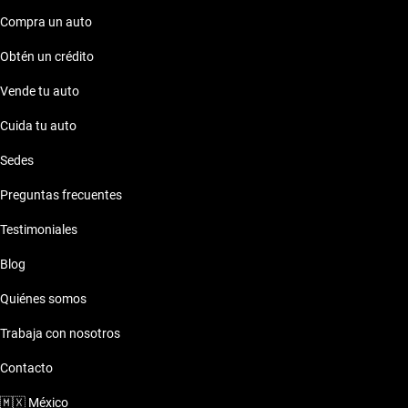
Gasolina está a un clic de distancia, listo para llevarte a nuevas
aventuras.
Compra un auto
Obtén un crédito
Vende tu auto
Cuida tu auto
Sedes
Preguntas frecuentes
Testimoniales
Blog
Quiénes somos
Trabaja con nosotros
Contacto
🇲🇽
México