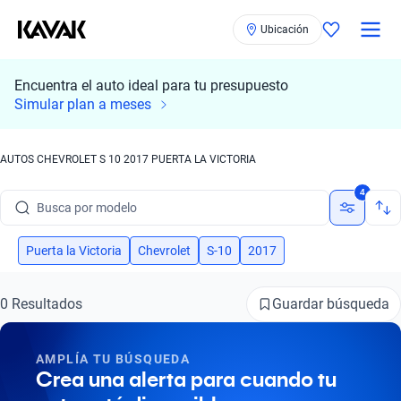
Ubicación
Encuentra el auto ideal para tu presupuesto
Simular plan a meses
AUTOS CHEVROLET S 10 2017 PUERTA LA VICTORIA
Busca por marca
4
Busca por modelo
Busca por versión
Puerta la Victoria
Chevrolet
S-10
2017
Busca por año
Guardar búsqueda
0 Resultados
Busca por marca
AMPLÍA TU BÚSQUEDA
Busca por modelo
Crea una alerta para cuando tu