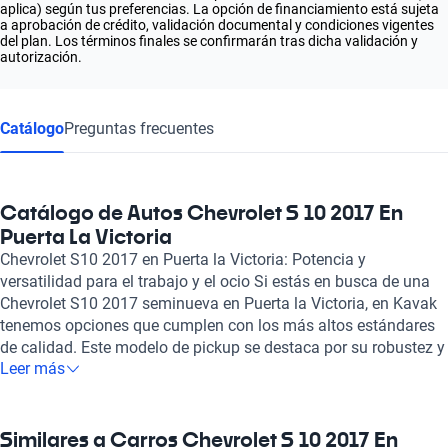
aplica) según tus preferencias. La opción de financiamiento está sujeta
a aprobación de crédito, validación documental y condiciones vigentes
del plan. Los términos finales se confirmarán tras dicha validación y
autorización.
Catálogo
Preguntas frecuentes
Catálogo de Autos Chevrolet S 10 2017 En
Puerta La Victoria
Chevrolet S10 2017 en Puerta la Victoria: Potencia y
versatilidad para el trabajo y el ocio Si estás en busca de una
Chevrolet S10 2017 seminueva en Puerta la Victoria, en Kavak
tenemos opciones que cumplen con los más altos estándares
de calidad. Este modelo de pickup se destaca por su robustez y
Leer más
rendimiento, gracias a su motor de combustión de 2.5 litros y 4
cilindros, que ofrece una potencia máxima de 194 caballos de
fuerza. Su eficiente rendimiento de combustible, con un
consumo combinado de 8.3 litros cada 100 kilómetros, la
Similares a Carros Chevrolet S 10 2017 En