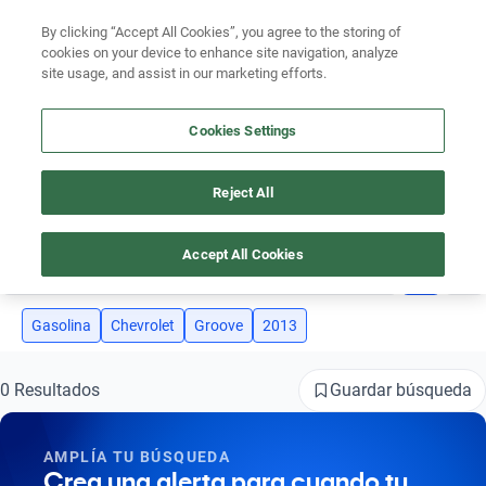
Ven a conocernos. Encuentra tu sede Kavak más cercana
aquí
.
By clicking “Accept All Cookies”, you agree to the storing of
cookies on your device to enhance site navigation, analyze
Ubicación
site usage, and assist in our marketing efforts.
Encuentra el auto ideal para tu presupuesto
Cookies Settings
Simular plan a meses
Reject All
AUTOS CHEVROLET GROOVE 2013 GASOLINA
Busca por marca
Accept All Cookies
4
Busca por modelo
Busca por versión
Gasolina
Chevrolet
Groove
2013
Busca por año
Guardar búsqueda
0 Resultados
Busca por marca
AMPLÍA TU BÚSQUEDA
Busca por modelo
Crea una alerta para cuando tu