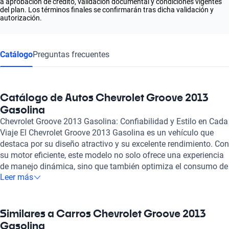
a aprobación de crédito, validación documental y condiciones vigentes
del plan. Los términos finales se confirmarán tras dicha validación y
autorización.
Catálogo
Preguntas frecuentes
Catálogo de Autos Chevrolet Groove 2013
Gasolina
Chevrolet Groove 2013 Gasolina: Confiabilidad y Estilo en Cada
Viaje El Chevrolet Groove 2013 Gasolina es un vehículo que
destaca por su diseño atractivo y su excelente rendimiento. Con
su motor eficiente, este modelo no solo ofrece una experiencia
de manejo dinámica, sino que también optimiza el consumo de
Leer más
combustible, lo que lo convierte en una opción ideal para
quienes buscan economía sin sacrificar potencia. Su diseño
aerodinámico contribuye a un manejo seguro y estable,
brindando confianza en cada trayecto. Dentro del Chevrolet
Similares a Carros Chevrolet Groove 2013
Groove 2013, los conductores disfrutarán de un interior
Gasolina