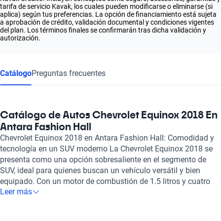
tarifa de servicio Kavak, los cuales pueden modificarse o eliminarse (si
aplica) según tus preferencias. La opción de financiamiento está sujeta
a aprobación de crédito, validación documental y condiciones vigentes
del plan. Los términos finales se confirmarán tras dicha validación y
autorización.
Catálogo
Preguntas frecuentes
Catálogo de Autos Chevrolet Equinox 2018 En
Antara Fashion Hall
Chevrolet Equinox 2018 en Antara Fashion Hall: Comodidad y
tecnología en un SUV moderno La Chevrolet Equinox 2018 se
presenta como una opción sobresaliente en el segmento de
SUV, ideal para quienes buscan un vehículo versátil y bien
equipado. Con un motor de combustión de 1.5 litros y cuatro
Leer más
cilindros que entrega una potencia de 170 caballos, la Equinox
combina eficiencia y rendimiento, logrando un consumo de
combustible de solo 6.2 litros cada 100 kilómetros. Este