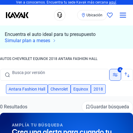
Ven a conocernos. Encuentra tu sede Kavak más cercana
aquí
.
Ubicación
Encuentra el auto ideal para tu presupuesto
Busca por marca
Simular plan a meses
Busca por modelo
AUTOS CHEVROLET EQUINOX 2018 ANTARA FASHION HALL
Busca por versión
4
Busca por año
Busca por marca
Antara Fashion Hall
Chevrolet
Equinox
2018
Busca por modelo
Guardar búsqueda
0 Resultados
Busca por versión
AMPLÍA TU BÚSQUEDA
Busca por año
Crea una alerta para cuando tu