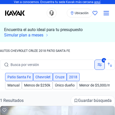
Ven a conocernos. Encuentra tu sede Kavak más cercana
aquí
.
Ubicación
Encuentra el auto ideal para tu presupuesto
Simular plan a meses
Busca por marca
AUTOS CHEVROLET CRUZE 2018 PATIO SANTA FE
Busca por modelo
4
Busca por versión
Busca por año
Patio Santa Fe
Chevrolet
Cruze
2018
Manual
Menos de $250k
Único dueño
Menor de $5,000/mes
Busca por marca
Busca por modelo
Guardar búsqueda
1 Resultados
Busca por versión