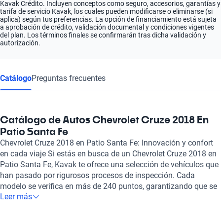
Kavak Crédito. Incluyen conceptos como seguro, accesorios, garantías y
tarifa de servicio Kavak, los cuales pueden modificarse o eliminarse (si
aplica) según tus preferencias. La opción de financiamiento está sujeta
a aprobación de crédito, validación documental y condiciones vigentes
del plan. Los términos finales se confirmarán tras dicha validación y
autorización.
Catálogo
Preguntas frecuentes
Catálogo de Autos Chevrolet Cruze 2018 En
Patio Santa Fe
Chevrolet Cruze 2018 en Patio Santa Fe: Innovación y confort
en cada viaje Si estás en busca de un Chevrolet Cruze 2018 en
Patio Santa Fe, Kavak te ofrece una selección de vehículos que
han pasado por rigurosos procesos de inspección. Cada
modelo se verifica en más de 240 puntos, garantizando que se
Leer más
encuentre en óptimas condiciones mecánicas y estéticas. Este
sedán compacto destaca no solo por su moderno diseño, sino
también por su efficiente motor de 1.4 litros y cuatro cilindros,