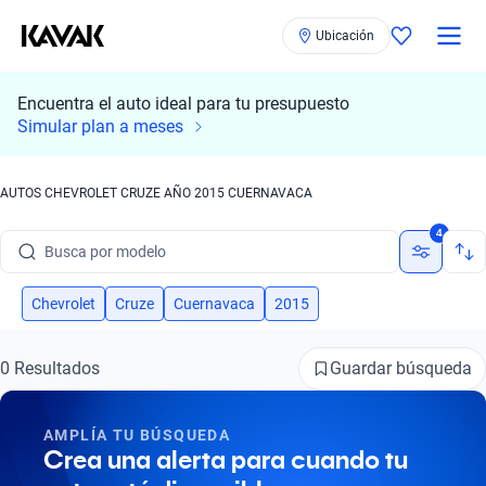
Ubicación
Encuentra el auto ideal para tu presupuesto
Simular plan a meses
AUTOS CHEVROLET CRUZE AÑO 2015 CUERNAVACA
Busca por marca
4
Busca por modelo
Busca por versión
Chevrolet
Cruze
Cuernavaca
2015
Busca por año
Guardar búsqueda
0 Resultados
Busca por marca
AMPLÍA TU BÚSQUEDA
Busca por modelo
Crea una alerta para cuando tu