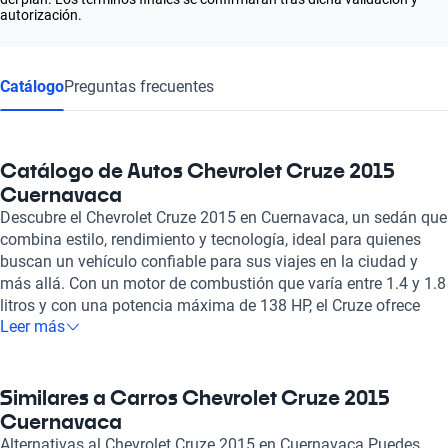
autorización.
Catálogo
Preguntas frecuentes
Catálogo de Autos Chevrolet Cruze 2015
Cuernavaca
Descubre el Chevrolet Cruze 2015 en Cuernavaca, un sedán que
combina estilo, rendimiento y tecnología, ideal para quienes
buscan un vehículo confiable para sus viajes en la ciudad y
más allá. Con un motor de combustión que varía entre 1.4 y 1.8
litros y con una potencia máxima de 138 HP, el Cruze ofrece
Leer más
una experiencia de conducción dinámica y eficiente. Su
eficiencia en consumo de combustible se destaca, con un
rendimiento combinado que va de 5.8 a 7.4 litros cada 100 km,
lo que permite aprovechar al máximo cada viaje. El Chevrolet
Similares a Carros Chevrolet Cruze 2015
Cruze 2015 también cuenta con un interior pensado para la
Cuernavaca
comodidad, ofreciendo asientos de cuero y tela, y una
Alternativas al Chevrolet Cruze 2015 en Cuernavaca Puedes