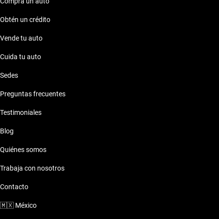
Chevrolet Cavalier 2024 y descubre la calidad que solo Kavak
Compra un auto
te puede ofrecer.
Obtén un crédito
Vende tu auto
Cuida tu auto
Sedes
Preguntas frecuentes
Testimoniales
Blog
Quiénes somos
Trabaja con nosotros
Contacto
🇲🇽
México