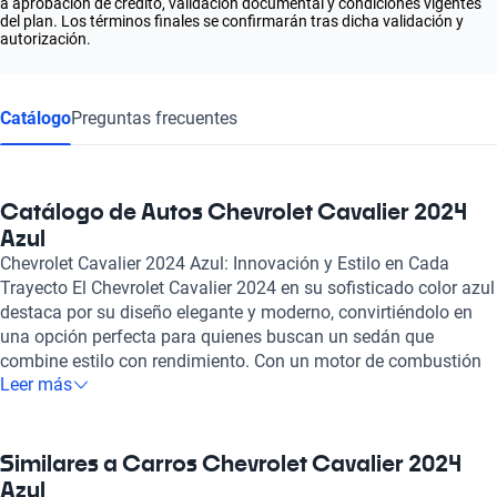
a aprobación de crédito, validación documental y condiciones vigentes
del plan. Los términos finales se confirmarán tras dicha validación y
autorización.
Catálogo
Preguntas frecuentes
Catálogo de Autos Chevrolet Cavalier 2024
Azul
Chevrolet Cavalier 2024 Azul: Innovación y Estilo en Cada
Trayecto El Chevrolet Cavalier 2024 en su sofisticado color azul
destaca por su diseño elegante y moderno, convirtiéndolo en
una opción perfecta para quienes buscan un sedán que
combine estilo con rendimiento. Con un motor de combustión
Leer más
de 1.3 litros y una potencia máxima de 161 caballos de fuerza,
este vehículo ofrece una experiencia de conducción dinámica y
eficiente. Su economía de combustible de 5.2 litros cada 100
kilómetros garantiza que puedas disfrutar de recorridos
Similares a Carros Chevrolet Cavalier 2024
prolongados, alcanzando una autonomía de hasta 840
Azul