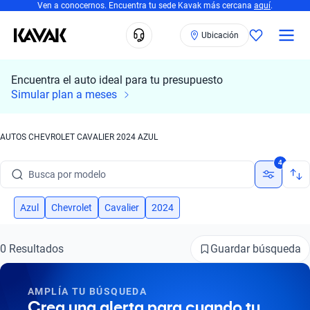
Ven a conocernos. Encuentra tu sede Kavak más cercana
aquí
.
Ubicación
Encuentra el auto ideal para tu presupuesto
Simular plan a meses
AUTOS CHEVROLET CAVALIER 2024 AZUL
Busca por marca
4
Busca por modelo
Busca por versión
Azul
Chevrolet
Cavalier
2024
Busca por año
Guardar búsqueda
0 Resultados
Busca por marca
AMPLÍA TU BÚSQUEDA
Busca por modelo
Crea una alerta para cuando tu