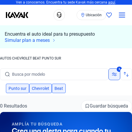
Ven a conocernos. Encuentra tu sede Kavak más cercana
aquí
.
Ubicación
Encuentra el auto ideal para tu presupuesto
Simular plan a meses
AUTOS CHEVROLET BEAT PUNTO SUR
Busca por marca
3
Busca por modelo
Busca por versión
Punto sur
Chevrolet
Beat
Busca por año
Guardar búsqueda
0 Resultados
Busca por marca
AMPLÍA TU BÚSQUEDA
Busca por modelo
Crea una alerta para cuando tu