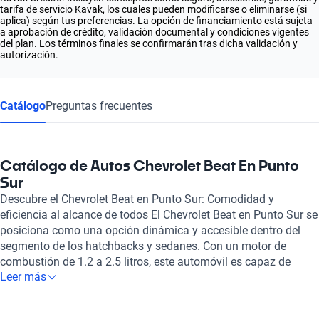
tarifa de servicio Kavak, los cuales pueden modificarse o eliminarse (si
aplica) según tus preferencias. La opción de financiamiento está sujeta
a aprobación de crédito, validación documental y condiciones vigentes
del plan. Los términos finales se confirmarán tras dicha validación y
autorización.
Catálogo
Preguntas frecuentes
Catálogo de Autos Chevrolet Beat En Punto
Sur
Descubre el Chevrolet Beat en Punto Sur: Comodidad y
eficiencia al alcance de todos El Chevrolet Beat en Punto Sur se
posiciona como una opción dinámica y accesible dentro del
segmento de los hatchbacks y sedanes. Con un motor de
combustión de 1.2 a 2.5 litros, este automóvil es capaz de
Leer más
ofrecer una potencia máxima de 81 caballos de fuerza,
logrando una velocidad máxima de 164 km/h. Su atractivo
diseño se complementa con un interior confortable, ideal para