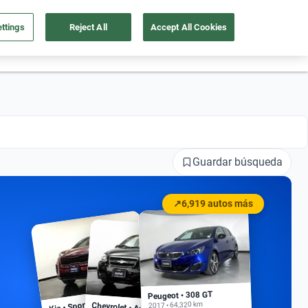
ttings
Reject All
Accept All Cookies
55 4162 9202
os
Ingresar
Ubicación
Guardar búsqueda
↗
6,919 autos más
Peugeot • 308 GT
Kia • Sportage EX
2017 • 64,320 km
Chevrolet • Aveo