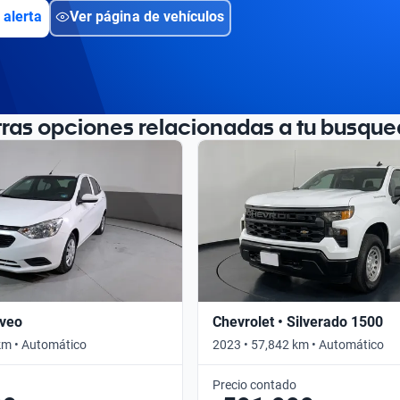
 alerta
Ver página de vehículos
tras opciones relacionadas a tu busque
Aveo
Chevrolet • Silverado 1500
km • Automático
2023 • 57,842 km • Automático
Precio contado