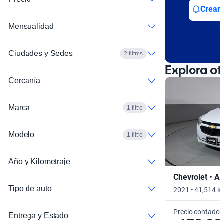
Busca por año
Crear
Mensualidad
Ciudades y Sedes
2 filtros
Explora o
Cercanía
Marca
1 filtro
Modelo
1 filtro
Año y Kilometraje
Chevrolet • 
Tipo de auto
2021 • 41,514 
Precio contado
Entrega y Estado