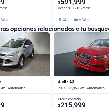
99
591,999
$
/mes*
Desde $10,716 /mes*
éxico
Ciudad de México
tras opciones relacionadas a tu busque
e
Audi • A3
 km • Automático
2014 • 73,954 km • Automático
Precio contado
99
215,999
$