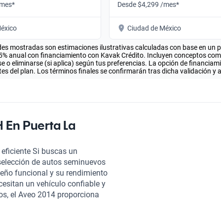
/mes*
Desde $4,299 /mes*
éxico
Ciudad de México
es mostradas son estimaciones ilustrativas calculadas con base en un pla
.5% anual con financiamiento con Kavak Crédito. Incluyen conceptos como 
 o eliminarse (si aplica) según tus preferencias. La opción de financiam
es del plan. Los términos finales se confirmarán tras dicha validación y 
 En Puerta La
 eficiente Si buscas un
 selección de autos seminuevos
eño funcional y su rendimiento
cesitan un vehículo confiable y
dros, el Aveo 2014 proporciona
peño adecuado para la ciudad y
n el Chevrolet Aveo 2014, con un