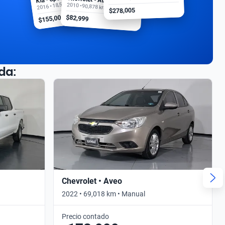
2016 • 18,500 km
2010 • 90,878 km
$278,005
$155,000
$82,999
da:
Chevrolet • Aveo
2022 • 69,018 km • Manual
Precio contado