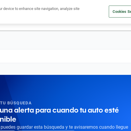
Ven a conocernos. Encuentra tu sede Kavak más cercana
aquí
.
ur device to enhance site navigation, analyze site
Cookies Se
dito
Compra un auto
Vende tu auto
Cuida tu auto
Nosotr
 TU BÚSQUEDA
una alerta para cuando tu auto esté
nible
puedes guardar esta búsqueda y te avisaremos cuando llegue