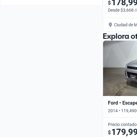
178,9
$
Desde $3,668 
Ciudad de M
Explora o
Ford • Escap
2014 • 119,490
Precio contado
179,9
$