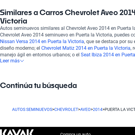
consumo combinado de entre 5.8 y 6.3 litros cada 100 kilómetro
autonomía de hasta 774 kilómetros. Este rendimiento no solo s
Similares a Carros Chevrolet Aveo 2014
significativo en gasolina, sino también en una experiencia de 
Victoria
capacidad para cinco pasajeros, su interior cuenta con asiento
Autos seminuevos similares al Chevrolet Aveo 2014 en Puerta la
y estilo. En Kavak, todos nuestros vehículos pasan por una rig
Chevrolet Aveo 2014 seminuevo en Puerta la Victoria, puedes 
puntos, garantizando su estado mecánico y estético. Ofrecemo
Nissan Versa 2014 en Puerta la Victoria
, que se destaca por su 
flexible que se adaptan a tus necesidades, y la experiencia d
diseño moderno; el
Chevrolet Matiz 2014 en Puerta la Victoria
, 
línea, lo que la hace muy conveniente. Además, contamos con s
manejo ágil en entornos urbanos; o el
Seat Ibiza 2014 en Puerta 
posibilidad de contratar una garantía extendida, asegurando qu
Leer más
interior cómodo y un equipamiento interesante. Estos vehículos
protegida. Encuentra tu Chevrolet Aveo 2014 en Puerta la Victor
podrían adaptarse a tus necesidades, dándote más alternativas 
Kavak puede ofrecerte.
se ajuste a tu estilo de vida.
Continúa tu búsqueda
AUTOS SEMINUEVOS
>
CHEVROLET
>
AVEO
>
2014
>
PUERTA LA VIC
Compra un auto