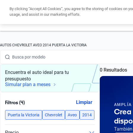
By clicking “Accept All Cookies”, you agree to the storing of cookies on yo
usage, and assist in our marketing efforts.
Obtén un cré
Busca por marca
AUTOS CHEVROLET AVEO 2014 PUERTA LA VICTORIA
Busca por modelo
0 Resultados
Busca por versión
Encuentra el auto ideal para tu
presupuesto
Busca por año
Simular plan a meses
Busca por marca
Filtros (4)
Limpiar
AMPLÍA
Busca por modelo
Crea 
Puerta la Victoria
Chevrolet
Aveo
2014
dispo
Busca por versión
También 
Precio