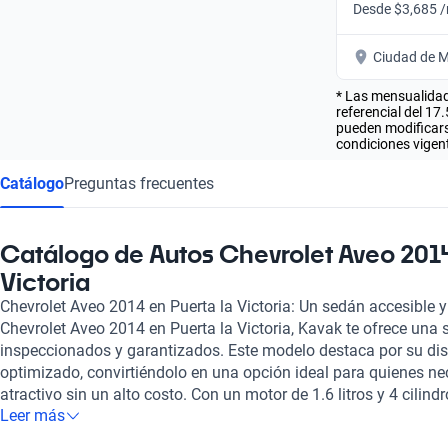
Desde $3,685 
Ciudad de M
* Las mensualidad
referencial del 17
pueden modificarse
condiciones vigent
Catálogo
Preguntas frecuentes
Catálogo de Autos Chevrolet Aveo 2014
Victoria
Chevrolet Aveo 2014 en Puerta la Victoria: Un sedán accesible y
Chevrolet Aveo 2014 en Puerta la Victoria, Kavak te ofrece una
inspeccionados y garantizados. Este modelo destaca por su dis
optimizado, convirtiéndolo en una opción ideal para quienes ne
atractivo sin un alto costo. Con un motor de 1.6 litros y 4 cilin
Leer más
una potencia de 103 caballos de fuerza, asegurando un desem
viajes cortos. La eficiencia de combustible es un punto fuerte e