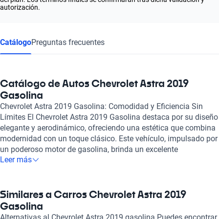
autorización.
Catálogo
Preguntas frecuentes
Catálogo de Autos Chevrolet Astra 2019
Gasolina
Chevrolet Astra 2019 Gasolina: Comodidad y Eficiencia Sin
Límites El Chevrolet Astra 2019 Gasolina destaca por su diseño
elegante y aerodinámico, ofreciendo una estética que combina
modernidad con un toque clásico. Este vehículo, impulsado por
un poderoso motor de gasolina, brinda un excelente
Leer más
rendimiento de combustible, lo que lo convierte en una opción
ideal tanto para viajes largos como para el uso diario en la
ciudad. Su eficiente sistema de combustible permite
aprovechar al máximo cada litro, garantizando una experiencia
Similares a Carros Chevrolet Astra 2019
de conducción placentera y económica. En el interior, el
Gasolina
Chevrolet Astra 2019 se destaca por su amplia cabina y
Alternativas al Chevrolet Astra 2019 gasolina Puedes encontrar