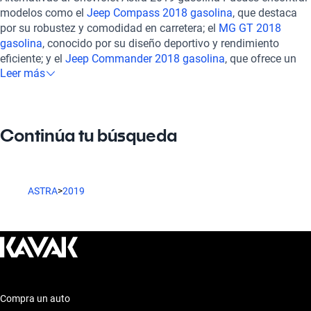
materiales de alta calidad, creando un ambiente cómodo y
modelos como el
Jeep Compass 2018 gasolina
, que destaca
acogedor para todos los ocupantes. Equipado con tecnología
por su robustez y comodidad en carretera; el
MG GT 2018
avanzada, como sistema de infoentretenimiento con
gasolina
, conocido por su diseño deportivo y rendimiento
conectividad Bluetooth y funciones de asistencia que elevan la
eficiente; y el
Jeep Commander 2018 gasolina
, que ofrece un
seguridad al volante, este modelo es perfecto para quienes
Leer más
amplio espacio interior y características de seguridad
buscan comodidad y tecnología en cada recorrido. Optar por un
avanzadas. Estos modelos son opciones interesantes que
Chevrolet Astra 2019 Gasolina en Kavak significa disfrutar de
combinan estilo, tecnología y desempeño, brindando
una experiencia de compra integral. Todos nuestros vehículos
alternativas al usuario que busca un equilibrio entre estas
pasan por una rigurosa inspección en más de 240 puntos,
Continúa tu búsqueda
características y un manejo placentero.
asegurando que cada automóvil esté en condiciones óptimas
tanto mecánicamente como estéticamente. Ofrecemos
opciones de financiamiento flexibles y planes de garantía que
se adaptan a tus necesidades, además de contar con soporte
ASTRA
>
2019
postventa para garantizar tu satisfacción. La compra es
completamente en línea, brindándote la comodidad que
mereces, y si deseas mayor tranquilidad, tienes la opción de
contratar una garantía extendida. Con Kavak, tu inversión en un
Chevrolet Astra 2019 Gasolina está siempre protegida.
Compra un auto