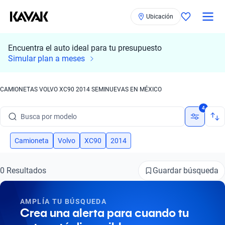
Ubicación
Encuentra el auto ideal para tu presupuesto
Simular plan a meses
CAMIONETAS VOLVO XC90 2014 SEMINUEVAS EN MÉXICO
Busca por marca
4
Busca por modelo
Busca por versión
Camioneta
Volvo
XC90
2014
Busca por año
Guardar búsqueda
0 Resultados
Busca por marca
AMPLÍA TU BÚSQUEDA
Busca por modelo
Crea una alerta para cuando tu