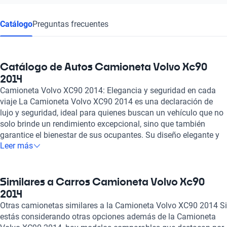
Catálogo
Preguntas frecuentes
Catálogo de Autos Camioneta Volvo Xc90
2014
Camioneta Volvo XC90 2014: Elegancia y seguridad en cada
viaje La Camioneta Volvo XC90 2014 es una declaración de
lujo y seguridad, ideal para quienes buscan un vehículo que no
solo brinde un rendimiento excepcional, sino que también
garantice el bienestar de sus ocupantes. Su diseño elegante y
Leer más
robusto, combinado con una aerodinámica eficiente, la
convierte en una opción atractiva tanto para aventuras
familiares como para desplazamientos cotidianos. Bajo el
capó, la XC90 2014 cuenta con potentes motores que ofrecen
Similares a Carros Camioneta Volvo Xc90
una conducción suave y responsiva, mientras que su avanzada
2014
tracción integral garantiza un agarre excepcional en diversas
Otras camionetas similares a la Camioneta Volvo XC90 2014 Si
condiciones. El interior es un oasis de comodidad, con asientos
estás considerando otras opciones además de la Camioneta
de cuero de alta calidad, amplios espacios para todos los