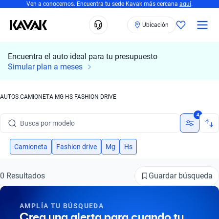
Ven a conocernos. Encuentra tu sede Kavak más cercana
aquí
.
Ubicación
Encuentra el auto ideal para tu presupuesto
Simular plan a meses
AUTOS CAMIONETA MG HS FASHION DRIVE
Busca por marca
4
Busca por modelo
Busca por versión
Camioneta
Fashion drive
Mg
Hs
Busca por año
Guardar búsqueda
0 Resultados
Busca por marca
AMPLÍA TU BÚSQUEDA
Busca por modelo
Crea una alerta para cuando tu