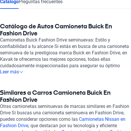
Catálogo
Preguntas frecuentes
Catálogo de Autos Camioneta Buick En
Fashion Drive
Camionetas Buick Fashion Drive seminuevas: Estilo y
confiabilidad a tu alcance Si estás en busca de una camioneta
seminueva de la prestigiosa marca Buick en Fashion Drive, en
Kavak te ofrecemos las mejores opciones, todas ellas
cuidadosamente inspeccionadas para asegurar su óptimo
Leer más
estado mecánico y estético. Buick es sinónimo de elegancia y
rendimiento, combinando tecnología avanzada y comodidad
en cada uno de sus modelos, lo que la convierte en una opción
ideal tanto para la vida urbana como para aventuras fuera de
Similares a Carros Camioneta Buick En
la carretera. Adquirir una camioneta usada certificada en
Fashion Drive
Fashion Drive te garantiza tranquilidad, ya que cada vehículo
Otras camionetas seminuevas de marcas similares en Fashion
pasa por una rigurosa revisión en más de 240 puntos. Además,
Drive Si buscas una camioneta seminueva en Fashion Drive,
en Kavak entendemos la importancia de la flexibilidad
puedes considerar opciones como las
Camionetas Nissan en
financiera, por lo que ofrecemos opciones de financiamiento
Fashion Drive
, que destacan por su tecnología y eficiente
adaptadas a tus necesidades y planes de garantía que