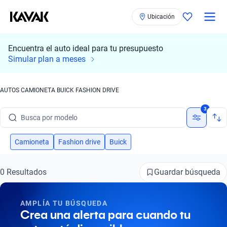
Ubicación
Encuentra el auto ideal para tu presupuesto
Simular plan a meses
AUTOS CAMIONETA BUICK FASHION DRIVE
Busca por marca
3
Busca por modelo
Busca por versión
Camioneta
Fashion drive
Buick
Busca por año
Guardar búsqueda
0 Resultados
Busca por marca
AMPLÍA TU BÚSQUEDA
Busca por modelo
Crea una alerta para cuando tu